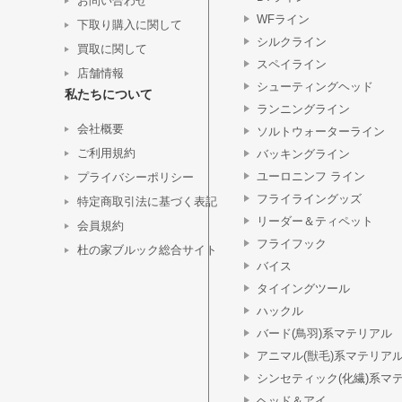
お問い合わせ
WFライン
下取り購入に関して
シルクライン
買取に関して
スペイライン
店舗情報
シューティングヘッド
私たちについて
ランニングライン
会社概要
ソルトウォーターライン
ご利用規約
バッキングライン
ユーロニンフ ライン
プライバシーポリシー
フライライングッズ
特定商取引法に基づく表記
リーダー＆ティペット
会員規約
フライフック
杜の家ブルック総合サイト
バイス
タイイングツール
ハックル
バード(鳥羽)系マテリアル
アニマル(獣毛)系マテリア
シンセティック(化繊)系マ
ヘッド＆アイ