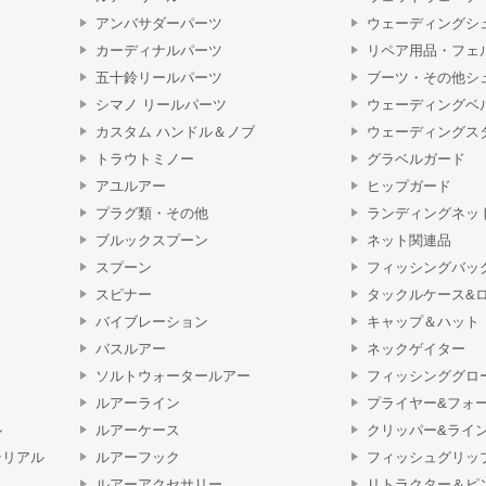
アンバサダーパーツ
ウェーディングシ
カーディナルパーツ
リペア用品・フェ
五十鈴リールパーツ
ブーツ・その他シ
シマノ リールパーツ
ウェーディングベ
カスタム ハンドル＆ノブ
ウェーディングス
トラウトミノー
グラベルガード
アユルアー
ヒップガード
プラグ類・その他
ランディングネッ
ブルックスプーン
ネット関連品
スプーン
フィッシングバッ
スピナー
タックルケース&
バイブレーション
キャップ＆ハット
バスルアー
ネックゲイター
ソルトウォータールアー
フィッシンググロ
ルアーライン
プライヤー&フォ
ル
ルアーケース
クリッパー&ライ
テリアル
ルアーフック
フィッシュグリッ
ルアーアクセサリー
リトラクター＆ピ