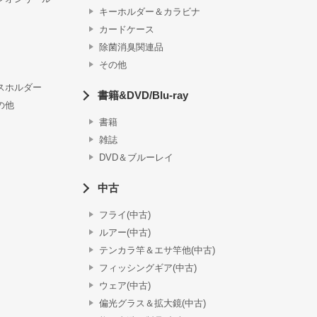
キーホルダー＆カラビナ
カードケース
除菌消臭関連品
その他
スホルダー
書籍&DVD/Blu-ray
の他
書籍
雑誌
DVD＆ブルーレイ
中古
フライ(中古)
ルアー(中古)
テンカラ竿＆エサ竿他(中古)
フィッシングギア(中古)
ウェア(中古)
偏光グラス＆拡大鏡(中古)