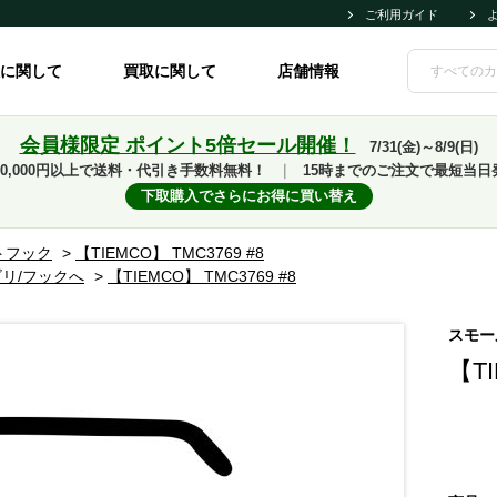
ご利用ガイド
に関して
買取に関して
店舗情報
会員様限定 ポイント5倍セール開催！
7/31(金)～8/9(日)
10,000円以上で送料・代引き手数料無料！
｜
15時までのご注文で最短当日
下取購入でさらにお得に買い替え
トフック
>
【TIEMCO】 TMC3769 #8
リ/フックへ
>
【TIEMCO】 TMC3769 #8
スモー
【TI