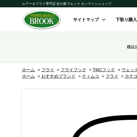
ルアー＆フライ専門店 杜の家ブルック オンラインショップ
サイトマップ
下取り購入
税込
ホーム
>
フライ
>
フライフック
>
TMCフック
>
ウェッ
ホーム
>
おすすめブランド
>
ティムコ
>
フライ
>
カテゴ