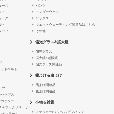
ューズ
パンツ
ルト
アンダーウェア
ューズ
ソックス
ルト
ウェットウェーディング関連品はこちら
タッフ
その他
偏光グラス&拡大鏡
ト
偏光グラス
拡大鏡&老眼鏡
グ
偏光グラス関連品
ロッドベルト
熊よけ＆虫よけ
熊よけ関連品
ーブ
虫よけ関連品
ーセップス
ンカッター
小物＆雑貨
プ＆フックリリーサー
ステッカー/ワッペン/ピンバッジ
ンオンリール