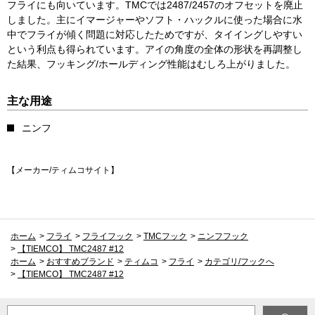
フライにも向いています。TMCでは2487/2457のオフセットを廃止
しました。主にイマージャーやソフト・ハックルに使った場合に水
中でフライが傾く問題に対応したためですが、タイイングしやすい
という利点も得られています。アイの角度の全体の形状を再調整し
た結果、フッキング/ホールディング性能はむしろ上がりました。
主な用途
ニンフ
【メーカー/ティムコサイト】
ホーム
>
フライ
>
フライフック
>
TMCフック
>
ニンフフック
>
【TIEMCO】 TMC2487 #12
ホーム
>
おすすめブランド
>
ティムコ
>
フライ
>
カテゴリ/フックへ
>
【TIEMCO】 TMC2487 #12