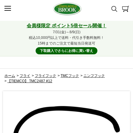
会員様限定 ポイント5倍セール開催！
7/31(金)～8/9(日)
税込10,000円以上で送料・代引き手数料無料！
15時までのご注文で最短当日発送可
下取購入でさらにお得に買い替え
ホーム
>
フライ
>
フライフック
>
TMCフック
>
ニンフフック
>
【TIEMCO】 TMC2487 #12