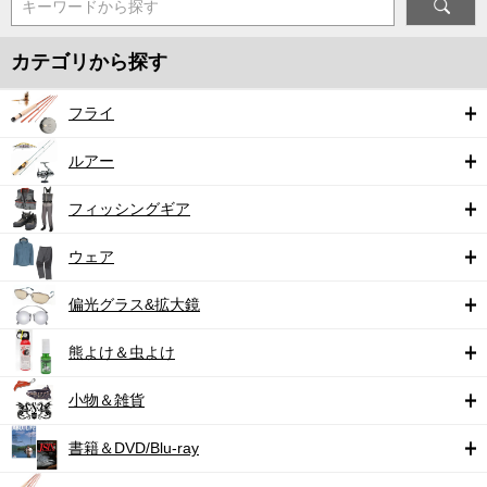
キーワードから探す
カテゴリから探す
フライ
ルアー
フィッシングギア
ウェア
偏光グラス&拡大鏡
熊よけ＆虫よけ
小物＆雑貨
書籍＆DVD/Blu-ray