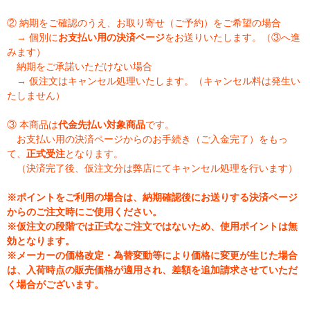
② 納期をご確認のうえ、お取り寄せ（ご予約）をご希望の場合
→ 個別に
お支払い用の決済ページ
をお送りいたします。（③へ進
みます）
納期をご承諾いただけない場合
→ 仮注文はキャンセル処理いたします。（キャンセル料は発生い
たしません）
③ 本商品は
代金先払い対象商品
です。
お支払い用の決済ページからのお手続き（ご入金完了）をもっ
て、
正式受注
となります。
（決済完了後、仮注文分は弊店にてキャンセル処理を行います）
※ポイントをご利用の場合は、納期確認後にお送りする決済ページ
からのご注文時にご使用ください。
※仮注文の段階では正式なご注文ではないため、使用ポイントは無
効となります。
※メーカーの価格改定・為替変動等により価格に変更が生じた場合
は、入荷時点の販売価格が適用され、差額を追加請求させていただ
く場合がございます。