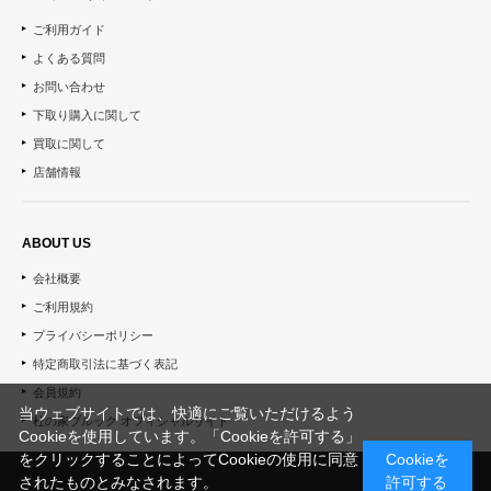
ご利用ガイド
よくある質問
お問い合わせ
下取り購入に関して
買取に関して
店舗情報
ABOUT US
会社概要
ご利用規約
プライバシーポリシー
特定商取引法に基づく表記
会員規約
当ウェブサイトでは、快適にご覧いただけるよう
杜の家ブルック オフィシャルサイト
Cookieを使用しています。「Cookieを許可する」
をクリックすることによってCookieの使用に同意
Cookieを
されたものとみなされます。
許可する