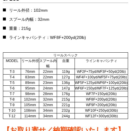
リール外径：102mm
スプール内幅：32mm
重量：215g
ラインキャパシティ：WF8F+200yd(20lb)
リールスペック
MODEL
リール外径
スプール内
自重
ラインキャパシティ
幅
T-3
76mm
22mm
119g
WF2F+75yd/WF3F+50yd(20lb)
T-4
83mm
22mm
127g
WF4F+100yd/WF5F+75yd(20lb)
T-5
89mm
23mm
136g
WF5F+125yd/WF6F+100yd(20lb)
T-6
95mm
24mm
147g
WF6F+150yd/WF7F+125yd(20lb)
T-7
98mm
28mm
176g
WF7F+150yd(20lb)
T-8
102mm
32mm
215g
WF8F+200yd(20lb)
T-9
105mm
32mm
221g
WF9F+200yd(20lb)
T-10
108mm
34mm
232g
WF10F+250yd(30lb)
T-12
114mm
34mm
244g
WF12F+300yd(30lb)
【お取り寄せ／納期確認いたします】