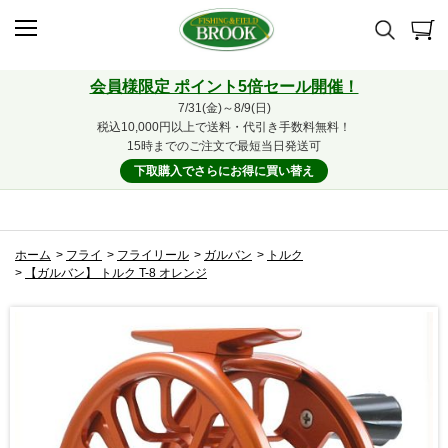
会員様限定 ポイント5倍セール開催！
7/31(金)～8/9(日)
税込10,000円以上で送料・代引き手数料無料！
15時までのご注文で最短当日発送可
下取購入でさらにお得に買い替え
ホーム
>
フライ
>
フライリール
>
ガルバン
>
トルク
>
【ガルバン】 トルク T-8 オレンジ