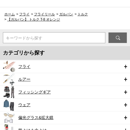
ホーム
>
フライ
>
フライリール
>
ガルバン
>
トルク
>
【ガルバン】 トルク T-8 オレンジ
キーワードから探す
カテゴリから探す
フライ
ルアー
フィッシングギア
ウェア
偏光グラス&拡大鏡