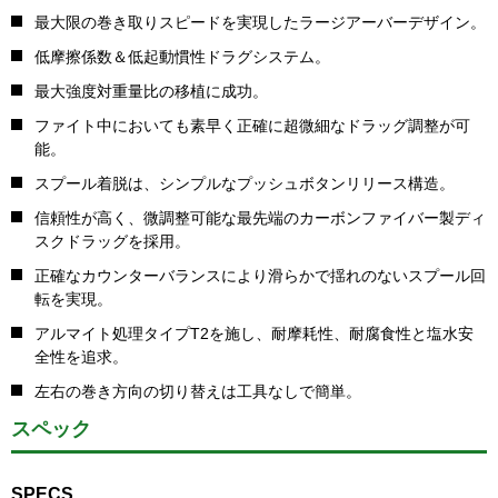
最大限の巻き取りスピードを実現したラージアーバーデザイン。
低摩擦係数＆低起動慣性ドラグシステム。
最大強度対重量比の移植に成功。
ファイト中においても素早く正確に超微細なドラッグ調整が可
能。
スプール着脱は、シンプルなプッシュボタンリリース構造。
信頼性が高く、微調整可能な最先端のカーボンファイバー製ディ
スクドラッグを採用。
正確なカウンターバランスにより滑らかで揺れのないスプール回
転を実現。
アルマイト処理タイプT2を施し、耐摩耗性、耐腐食性と塩水安
全性を追求。
左右の巻き方向の切り替えは工具なしで簡単。
スペック
SPECS