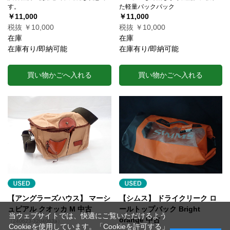
す。
た軽量バックパック
￥11,000
￥11,000
税抜 ￥10,000
税抜 ￥10,000
在庫
在庫
在庫有り/即納可能
在庫有り/即納可能
買い物かごへ入れる
買い物かごへ入れる
【アングラーズハウス】 マーシ
【シムス】 ドライクリーク ロ
ュピアル クオッカ M 中古
ールトップバック Bright
当ウェブサイトでは、快適にご覧いただけるよう
orange 中古
（240623-3204063a）
Cookieを使用しています。「Cookieを許可する」