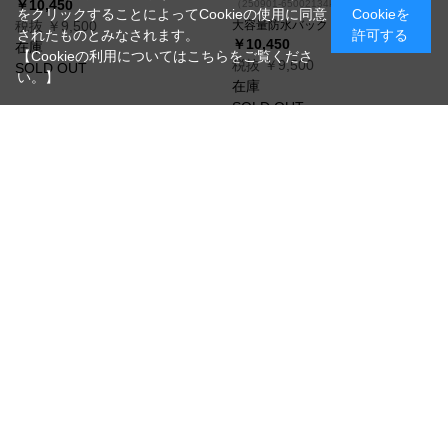
￥10,450
（250901-65002134k）
をクリックすることによってCookieの使用に同意
Cookieを
税抜 ￥9,500
大容量防水バック
されたものとみなされます。
許可する
￥10,450
在庫
【Cookieの利用についてはこちらをご覧くださ
税抜 ￥9,500
SOLD OUT
い。】
在庫
SOLD OUT
【シムス】 トリビュータリー
【シムス】 G4 プロ スリングパ
スリングパック ウッドランド
ック Boulder 中古
カモ 中古
（250901-29040169k）
大容量 21Lの高機能なスリングパッ
（250901-71030137k）
ク
軽量でシンプルなスリングパック