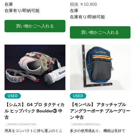
在庫
税抜 ￥10,800
在庫有り/即納可能
在庫
在庫有り/即納可能
買い物かごへ入れる
買い物かごへ入れる
【シムス】 G4 プロ タクティカ
【モンベル】 アタッチャブル
ル ヒップパック Boulder③ 中
アングラーポーチ ブルーグリー
古
ン 中古
（250901-51040172k）
（260302-3800522a）
用具をコンパクトに持ち運ぶのミニ
多少の使用感あり。 機能は良好で