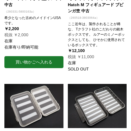
中古
Hatch M フィギュアード ブビ
ンガ杢 中古
（260331-5800163a）
希少となった古めのメイドインUSA
（260518-3803064a）
です。
ここ近年は、製作されることが稀
￥2,200
な、 Tクラフト社のこだわりの銘木
税抜 ￥2,000
ボックスです。 ルアーのミノーボッ
クスとしても、 ひそかに使用されて
在庫
いるボックスです。
在庫有り/即納可能
￥12,100
税抜 ￥11,000
買い物かごへ入れる
在庫
SOLD OUT