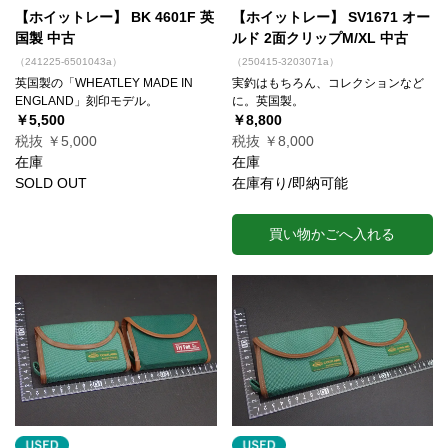
【ホイットレー】 BK 4601F 英
【ホイットレー】 SV1671 オー
国製 中古
ルド 2面クリップM/XL 中古
（241225-6501043a）
（250415-3203071a）
英国製の「WHEATLEY MADE IN
実釣はもちろん、コレクションなど
ENGLAND」刻印モデル。
に。英国製。
￥5,500
￥8,800
税抜 ￥5,000
税抜 ￥8,000
在庫
在庫
SOLD OUT
在庫有り/即納可能
買い物かごへ入れる