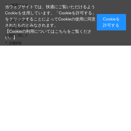
ご利用ガイド
当ウェブサイトでは、快適にご覧いただけるよう
Cookieを使用しています。「Cookieを許可する」
よくある質問
をクリックすることによってCookieの使用に同意
Cookieを
お問い合わせ
されたものとみなされます。
許可する
下取り購入に関して
【Cookieの利用についてはこちらをご覧くださ
買取に関して
い。】
店舗情報
私たちについて
会社概要
ご利用規約
プライバシーポリシー
特定商取引法に基づく表記
会員規約
© "Morinoie_Brook.com" All Rights Reserved.