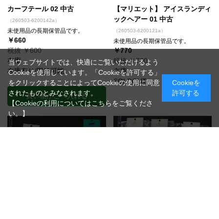
カーフテール 02 中古
【マリエット】 アイスランディ
ックヘアー 01 中古
（260503-6200142a）
未使用品の長期保管品です。
（260503-6200121a）
￥660
未使用品の長期保管品です。
税抜 ￥600
￥770
在庫
税抜 ￥700
当ウェブサイトでは、快適にご覧いただけるよう
在庫有り/即納可能
在庫
Cookieを使用しています。「Cookieを許可する」
SOLDOUT
をクリックすることによってCookieの使用に同意
Cookieを
されたものとみなされます。
許可する
買い物かごへ入れる
【Cookieの利用についてはこちらをご覧くださ
い。】
【マリエット】 アイスランディ
【マリエット】 アイスランディ