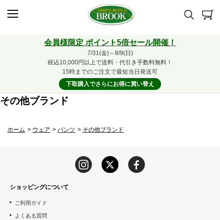
会員様限定 ポイント5倍セール開催！
7/31(金)～8/9(日)
税込10,000円以上で送料・代引き手数料無料！
15時までのご注文で最短当日発送可
下取購入でさらにお得に買い替え
その他ブランド
ホーム
>
ウェア
>
パンツ
>
その他ブランド
ショッピングについて
ご利用ガイド
よくある質問