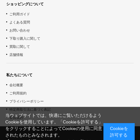
ショッピングについて
ご利用ガイド
よくある質問
お問い合わせ
下取り購入に関して
買取に関して
店舗情報
私たちについて
会社概要
ご利用規約
プライバシーポリシー
特定商取引法に基づく表記
当ウェブサイトでは、快適にご覧いただけるよう
会員規約
Cookieを使用しています。「Cookieを許可する」
をクリックすることによってCookieの使用に同意
Cookieを
されたものとみなされます。
許可する