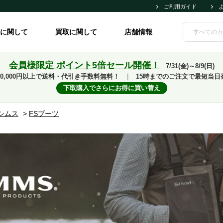
ご利用ガイド
に関して
買取に関して
店舗情報
会員様限定 ポイント5倍セール開催！
7/31(金)～8/9(日)
10,000円以上で送料・代引き手数料無料！
｜
15時までのご注文で最短当日
下取購入でさらにお得に買い替え
シムス
>
FSブーツ