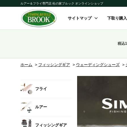
ルアー＆フライ専門店 杜の家ブルック オンラインショップ
サイトマップ
下取り購入
税込
ホーム
>
フィッシングギア
>
ウェーディングシューズ
>
フライ
ルアー
フィッシングギア