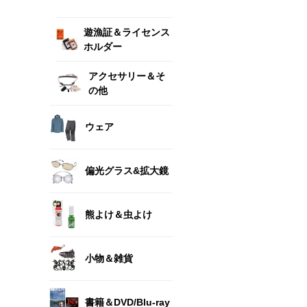
遊漁証＆ライセンス
ホルダー
アクセサリー＆そ
の他
ウェア
偏光グラス&拡大鏡
熊よけ＆虫よけ
小物＆雑貨
書籍＆DVD/Blu-ray