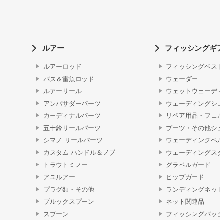
ルアー
フィッシングギ
ルアーロッド
フィッシングベス
バス＆雷魚ロッド
ウェーダー
ルアーリール
ウェットウェーデ
アンバサダーパーツ
ウェーディングシ
カーディナルパーツ
リペア用品・フェ
五十鈴リールパーツ
ブーツ・その他シ
シマノ リールパーツ
ウェーディングベ
カスタム ハンドル＆ノブ
ウェーディングス
トラウトミノー
グラベルガード
アユルアー
ヒップガード
プラグ類・その他
ランディングネッ
ブルックスプーン
ネット関連品
スプーン
フィッシングバッ