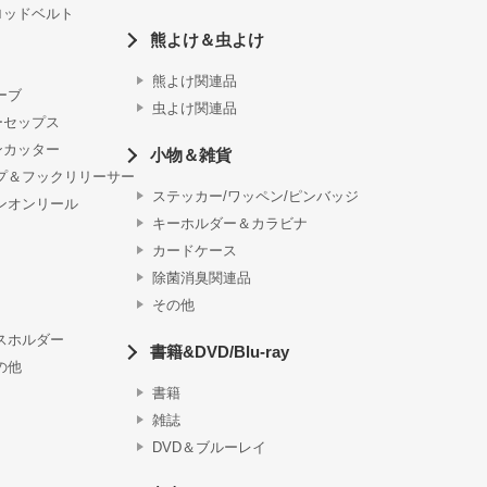
ロッドベルト
熊よけ＆虫よけ
熊よけ関連品
ーブ
虫よけ関連品
ーセップス
ンカッター
小物＆雑貨
プ＆フックリリーサー
ステッカー/ワッペン/ピンバッジ
ンオンリール
キーホルダー＆カラビナ
カードケース
除菌消臭関連品
その他
スホルダー
書籍&DVD/Blu-ray
の他
書籍
雑誌
DVD＆ブルーレイ