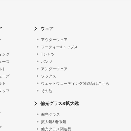
ア
ウェア
ト
アウターウェア
フーディー&トップス
ィング
Tシャツ
ューズ
パンツ
ルト
アンダーウェア
ューズ
ソックス
ルト
ウェットウェーディング関連品はこちら
タッフ
その他
偏光グラス&拡大鏡
ト
偏光グラス
拡大鏡&老眼鏡
グ
偏光グラス関連品