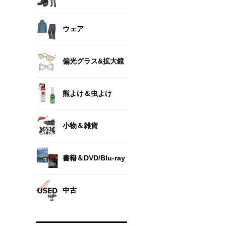
ウェア
偏光グラス&拡大鏡
熊よけ＆虫よけ
小物＆雑貨
書籍＆DVD/Blu-ray
中古