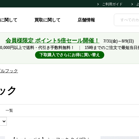
ご利用ガイド
に関して
買取に関して
店舗情報
会員様限定 ポイント5倍セール開催！
7/31(金)～8/9(日)
10,000円以上で送料・代引き手数料無料！
｜
15時までのご注文で最短当日
下取購入でさらにお得に買い替え
グルフック
ック
一覧