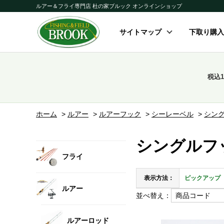
ルアー＆フライ専門店 杜の家ブルック オンラインショップ
サイトマップ
下取り購入
税込
ホーム
>
ルアー
>
ルアーフック
>
シーレーベル
>
シン
シングルフ
フライ
表示方法：
ピックアップ
ルアー
並べ替え：
ルアーロッド