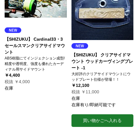
【SHIZUKU】 Cardinal33・3
セールスマンクリアサイドマウ
ント
【SHIZUKU】 クリアサイドマ
ABS樹脂にてインジェクション成型/
ウント ウッドカーヴィングプレ
精度や透明度、強度も優れたカーデ
ート -1
ィナル用サイドマウント
大好評のクリアサイドマウントにウ
￥4,400
ッドプレート仕様が登場！！
税抜 ￥4,000
￥12,100
在庫
税抜 ￥11,000
在庫
在庫有り/即納可能です
買い物かごへ入れる