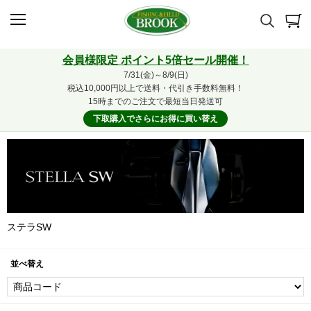
会員様限定 ポイント5倍セール開催！
7/31(金)～8/9(日)
税込10,000円以上で送料・代引き手数料無料！
15時までのご注文で最短当日発送可
下取購入でさらにお得に買い替え
ステラSW
並べ替え