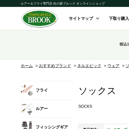
ルアー＆フライ専門店 杜の家ブルック オンラインショップ
サイトマップ
下取り購入
税込
ホーム
>
おすすめブランド
>
ネルエピック
>
ウェア
>
ソックス
フライ
SOCKS
ルアー
フィッシングギア