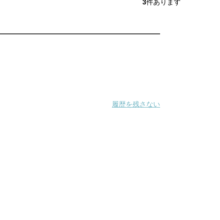
3
件あります
履歴を残さない