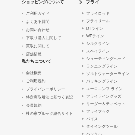
ショッピングについて
フライ
ご利用ガイド
フライロッド
フライリール
よくある質問
DTライン
お問い合わせ
WFライン
下取り購入に関して
シルクライン
買取に関して
スペイライン
店舗情報
シューティングヘッド
私たちについて
ランニングライン
会社概要
ソルトウォーターライン
ご利用規約
バッキングライン
ユーロニンフ ライン
プライバシーポリシー
フライライングッズ
特定商取引法に基づく表記
リーダー＆ティペット
会員規約
フライフック
杜の家ブルック総合サイト
バイス
タイイングツール
ハックル