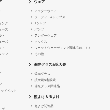
ア
ウェア
ト
アウターウェア
フーディー&トップス
ィング
Tシャツ
ューズ
パンツ
ルト
アンダーウェア
ューズ
ソックス
ルト
ウェットウェーディング関連品はこちら
タッフ
その他
偏光グラス&拡大鏡
ト
偏光グラス
拡大鏡&老眼鏡
グ
偏光グラス関連品
ロッドベルト
熊よけ＆虫よけ
熊よけ関連品
ーブ