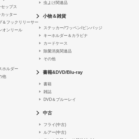
虫よけ関連品
ーセップス
ンカッター
小物＆雑貨
プ＆フックリリーサー
ステッカー/ワッペン/ピンバッジ
ンオンリール
キーホルダー＆カラビナ
カードケース
除菌消臭関連品
その他
スホルダー
書籍&DVD/Blu-ray
の他
書籍
雑誌
DVD＆ブルーレイ
中古
フライ(中古)
ルアー(中古)