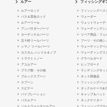
ルアー
フィッシングギ
ルアーロッド
フィッシングベス
バス＆雷魚ロッド
ウェーダー
ルアーリール
ウェットウェーデ
アンバサダーパーツ
ウェーディングシ
カーディナルパーツ
リペア用品・フェ
五十鈴リールパーツ
ブーツ・その他シ
シマノ リールパーツ
ウェーディングベ
カスタム ハンドル＆ノブ
ウェーディングス
トラウトミノー
グラベルガード
アユルアー
ヒップガード
プラグ類・その他
ランディングネッ
ブルックスプーン
ネット関連品
スプーン
フィッシングバッ
スピナー
タックルケース&
バイブレーション
キャップ＆ハット
バスルアー
ネックゲイター
ソルトウォータールアー
フィッシンググロ