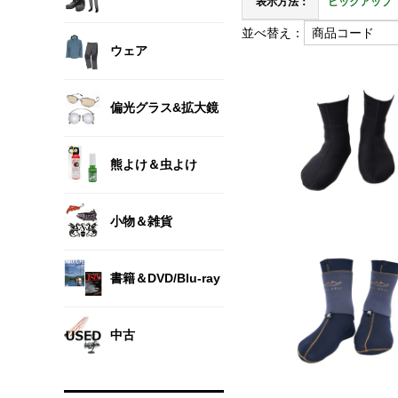
表示方法：
ピックアップ
並べ替え：
ウェア
偏光グラス&拡大鏡
熊よけ＆虫よけ
小物＆雑貨
書籍＆DVD/Blu-ray
中古