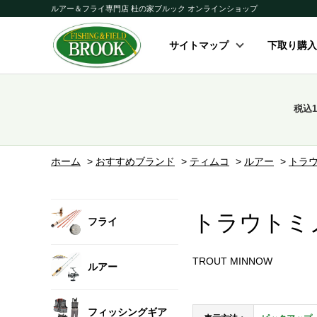
ルアー＆フライ専門店 杜の家ブルック オンラインショップ
サイトマップ
下取り購入
税込
ホーム
>
おすすめブランド
>
ティムコ
>
ルアー
>
トラ
トラウトミ
フライ
TROUT MINNOW
ルアー
フィッシングギア