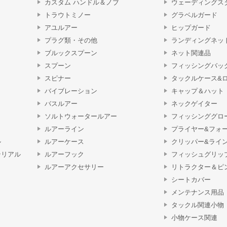
カスタム ハンドル＆ノブ
ウェーディングス
トラウトミノー
グラベルガード
アユルアー
ヒップガード
プラグ類・その他
ランディングネッ
ブルックスプーン
ネット関連品
スプーン
フィッシングバッ
スピナー
タックルケース&
バイブレーション
キャップ＆ハット
バスルアー
ネックゲイター
ソルトウォータールアー
フィッシンググロ
ルアーライン
プライヤー&フォ
ル
ルアーケース
クリッパー&ライ
テリアル
ルアーフック
フィッシュグリッ
ルアーアクセサリー
リトラクター＆ピ
シートカバー
メンテナンス用品
タックル関連小物
小物ケース関連