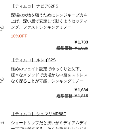
【ティムコ】 ナビア62FS
深場の大物を狙うためにレンジキープ力を
上げ、深い層で安定して動くようセッティ
ング、ファストシンキングミノー
10%OFF
￥1,733
通常価格 ￥1,925
【ティムコ】 ルレイ62S
軽めのウェイト設定でゆっくりと沈下、
様々なメソッドで浅場から中層をストレス
なく探ることが可能、シンキングミノー
￥1,634
通常価格 ￥1,815
【ティムコ】 シュマリMR88F
ショートリップだと浅いがミディアムディ
ープでは深すぎる、そんな微妙なレンジを