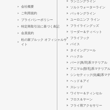
ランニングライン
会社概要
ソルトウォーターライン
ご利用規約
バッキングライン
ユーロニンフ ライン
プライバシーポリシー
フライライングッズ
特定商取引法に基づく表記
リーダー＆ティペット
会員規約
フライフック
杜の家ブルック オフィシャルサ
バイス
イト
タイイングツール
ハックル
バード(鳥羽)系マテリアル
アニマル(獣毛)系マテリア
シンセティック(化繊)系マ
ヘッド＆アイ
スレッド
ワイヤー＆ティンセル
フロス＆ヤーン
フライ用アクセサリー