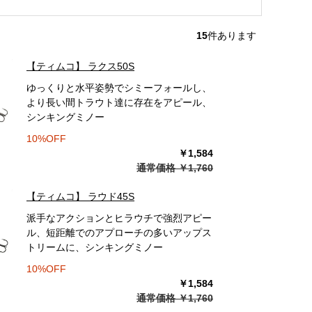
15
件あります
【ティムコ】 ラクス50S
ゆっくりと水平姿勢でシミーフォールし、
より長い間トラウト達に存在をアピール、
シンキングミノー
10%OFF
￥1,584
通常価格 ￥1,760
【ティムコ】 ラウド45S
派手なアクションとヒラウチで強烈アピー
ル、短距離でのアプローチの多いアップス
トリームに、シンキングミノー
10%OFF
￥1,584
通常価格 ￥1,760