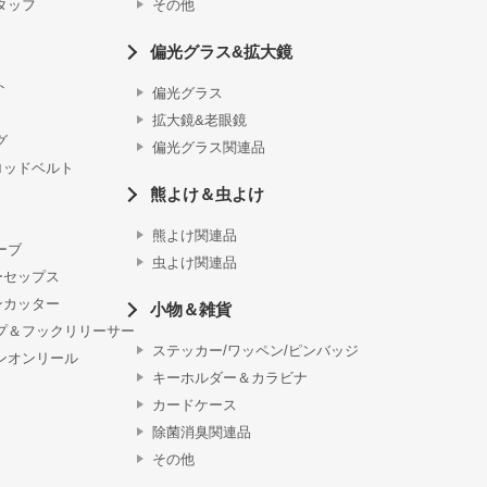
タッフ
その他
偏光グラス&拡大鏡
ト
偏光グラス
拡大鏡&老眼鏡
グ
偏光グラス関連品
ロッドベルト
熊よけ＆虫よけ
熊よけ関連品
ーブ
虫よけ関連品
ーセップス
ンカッター
小物＆雑貨
プ＆フックリリーサー
ステッカー/ワッペン/ピンバッジ
ンオンリール
キーホルダー＆カラビナ
カードケース
除菌消臭関連品
その他