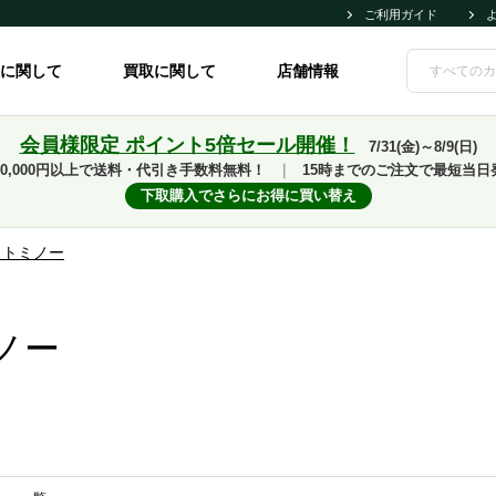
ご利用ガイド
に関して
買取に関して
店舗情報
会員様限定 ポイント5倍セール開催！
7/31(金)～8/9(日)
10,000円以上で送料・代引き手数料無料！
｜
15時までのご注文で最短当日
下取購入でさらにお得に買い替え
ウトミノー
ノー