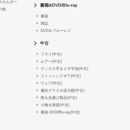
スホルダー
書籍&DVD/Blu-ray
の他
書籍
雑誌
DVD＆ブルーレイ
中古
フライ(中古)
ルアー(中古)
テンカラ竿＆エサ竿他(中古)
フィッシングギア(中古)
ウェア(中古)
偏光グラス＆拡大鏡(中古)
熊＆虫避け製品(中古)
小物＆雑貨(中古)
書籍 DVD/Blu-ray(中古)