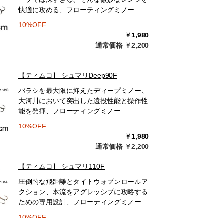
快適に攻める、フローティングミノー
10%OFF
￥1,980
通常価格 ￥2,200
【ティムコ】 シュマリDeep90F
バラシを最大限に抑えたディープミノー、
大河川において突出した遠投性能と操作性
能を発揮、フローティングミノー
10%OFF
￥1,980
通常価格 ￥2,200
【ティムコ】 シュマリ110F
圧倒的な飛距離とタイトウォブンロールア
クション、本流をアグレッシブに攻略する
ための専用設計、フローティングミノー
10%OFF