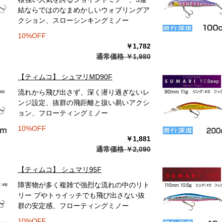
結ならではのなまめかしいウォブリングア
クション、スローシンキングミノー
10%OFF
￥1,782
通常価格 ￥1,980
【ティムコ】 シュマリMD90F
流れから飛び出さず、深く潜り過ぎないレ
ンジ設定、抜群の飛距離と扱い易いアクシ
ョン、フローティングミノー
10%OFF
￥1,881
通常価格 ￥2,090
【ティムコ】 シュマリ95F
障害物が多く複雑で強烈な流れの中のリト
リー ブやトゥイッチでも飛び出さない抜
群の安定感、フローティングミノー
10%OFF