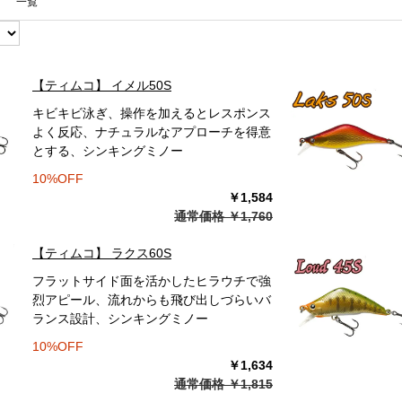
一覧
【ティムコ】 イメル50S
キビキビ泳ぎ、操作を加えるとレスポンス
よく反応、ナチュラルなアプローチを得意
とする、シンキングミノー
10%OFF
￥1,584
通常価格 ￥1,760
【ティムコ】 ラクス60S
フラットサイド面を活かしたヒラウチで強
烈アピール、流れからも飛び出しづらいバ
ランス設計、シンキングミノー
10%OFF
￥1,634
通常価格 ￥1,815