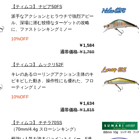
【ティムコ】 ナビア50FS
派手なアクションとヒラウチで強烈アピー
ル、深場に潜む狡猾なターゲットの攻略
に、ファストシンキングミノー
10%OFF
￥1,584
通常価格 ￥1,760
【ティムコ】 ムックリ52F
キレのあるローリングアクション主体のキ
ビキビした動き、操作性にも優れた、フロ
ーティングミノー
10%OFF
￥1,634
通常価格 ￥1,815
【ティムコ】 チチラ70SS
（70mm/4.4g スローシンキング）
根強い人気を誇るジョイントミノー、5連