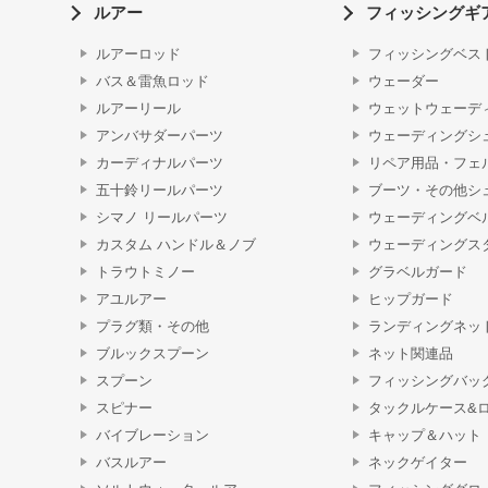
ルアー
フィッシングギ
ルアーロッド
フィッシングベス
バス＆雷魚ロッド
ウェーダー
ルアーリール
ウェットウェーデ
アンバサダーパーツ
ウェーディングシ
カーディナルパーツ
リペア用品・フェ
五十鈴リールパーツ
ブーツ・その他シ
シマノ リールパーツ
ウェーディングベ
カスタム ハンドル＆ノブ
ウェーディングス
トラウトミノー
グラベルガード
アユルアー
ヒップガード
プラグ類・その他
ランディングネッ
ブルックスプーン
ネット関連品
スプーン
フィッシングバッ
スピナー
タックルケース&
バイブレーション
キャップ＆ハット
バスルアー
ネックゲイター