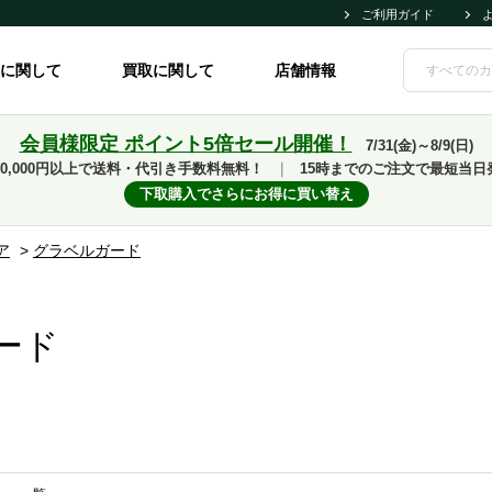
ご利用ガイド
に関して
買取に関して
店舗情報
会員様限定 ポイント5倍セール開催！
7/31(金)～8/9(日)
10,000円以上で送料・代引き手数料無料！
｜
15時までのご注文で最短当日
下取購入でさらにお得に買い替え
ア
>
グラベルガード
ード