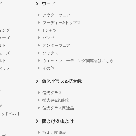
ア
ウェア
ト
アウターウェア
フーディー&トップス
ィング
Tシャツ
ューズ
パンツ
ルト
アンダーウェア
ューズ
ソックス
ルト
ウェットウェーディング関連品はこちら
タッフ
その他
偏光グラス&拡大鏡
ト
偏光グラス
拡大鏡&老眼鏡
グ
偏光グラス関連品
ロッドベルト
熊よけ＆虫よけ
熊よけ関連品