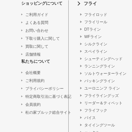
ショッピングについて
フライ
ご利用ガイド
フライロッド
フライリール
よくある質問
DTライン
お問い合わせ
WFライン
下取り購入に関して
シルクライン
買取に関して
スペイライン
店舗情報
シューティングヘッド
私たちについて
ランニングライン
会社概要
ソルトウォーターライン
ご利用規約
バッキングライン
ユーロニンフ ライン
プライバシーポリシー
フライライングッズ
特定商取引法に基づく表記
リーダー＆ティペット
会員規約
フライフック
杜の家ブルック総合サイト
バイス
タイイングツール