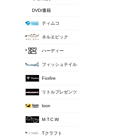
DVD/書籍
ティムコ
ネルエピック
ハーディー
フィッシュテイル
Foxfire
リトルプレゼンツ
loon
M.T.C.W.
Tクラフト