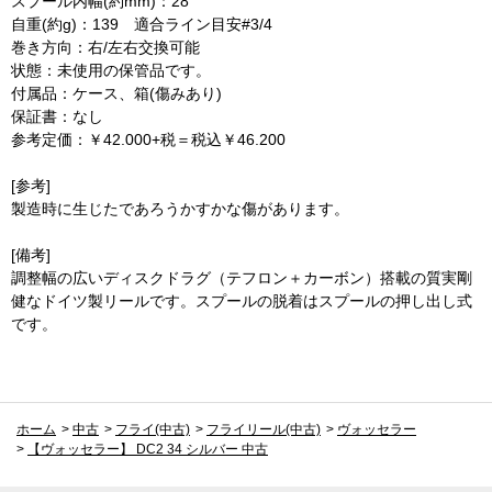
スプール内幅(約mm)：28
自重(約g)：139 適合ライン目安#3/4
巻き方向：右/左右交換可能
状態：未使用の保管品です。
付属品：ケース、箱(傷みあり)
保証書：なし
参考定価：￥42.000+税＝税込￥46.200
[参考]
製造時に生じたであろうかすかな傷があります。
[備考]
調整幅の広いディスクドラグ（テフロン＋カーボン）搭載の質実剛
健なドイツ製リールです。スプールの脱着はスプールの押し出し式
です。
ホーム
>
中古
>
フライ(中古)
>
フライリール(中古)
>
ヴォッセラー
>
【ヴォッセラー】 DC2 34 シルバー 中古