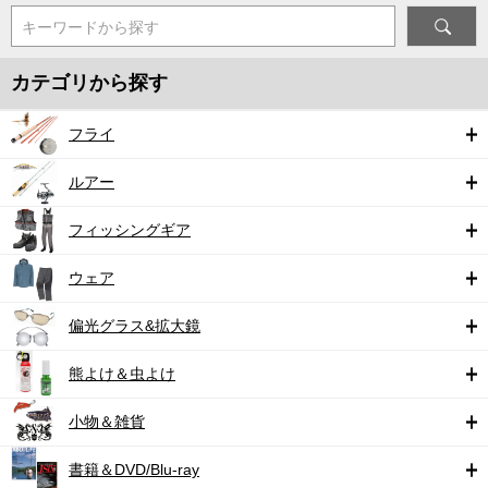
キーワードから探す
カテゴリから探す
フライ
ルアー
フィッシングギア
ウェア
偏光グラス&拡大鏡
熊よけ＆虫よけ
小物＆雑貨
書籍＆DVD/Blu-ray