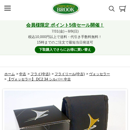
会員様限定 ポイント5倍セール開催！
7/31(金)～8/9(日)
税込10,000円以上で送料・代引き手数料無料！
15時までのご注文で最短当日発送可
下取購入でさらにお得に買い替え
ホーム
>
中古
>
フライ(中古)
>
フライリール(中古)
>
ヴォッセラー
>
【ヴォッセラー】 DC2 34 シルバー 中古