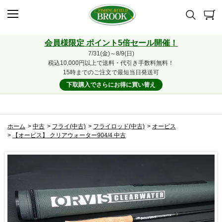
会員様限定 ポイント5倍セール開催！
7/31(金)～8/9(日)
税込10,000円以上で送料・代引き手数料無料！
15時までのご注文で最短当日発送可
下取購入でさらにお得に買い替え
ホーム
>
中古
>
フライ(中古)
>
フライロッド(中古)
>
オービス
>
【オービス】 クリアウォーター904/4 中古