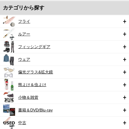
カテゴリから探す
フライ
ルアー
フィッシングギア
ウェア
偏光グラス&拡大鏡
熊よけ＆虫よけ
小物＆雑貨
書籍＆DVD/Blu-ray
中古