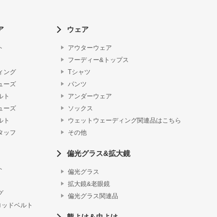
ア
ウェア
ト
アウターウェア
フーディー&トップス
ィング
Tシャツ
ューズ
パンツ
ルト
アンダーウェア
ューズ
ソックス
ルト
ウェットウェーディング関連品はこちら
タッフ
その他
偏光グラス&拡大鏡
ト
偏光グラス
拡大鏡&老眼鏡
グ
偏光グラス関連品
ロッドベルト
熊よけ＆虫よけ