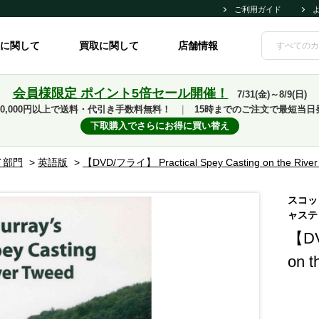
ご利用ガイド
に関して
買取に関して
店舗情報
会員様限定 ポイント5倍セール開催！
7/31(金)～8/9(日)
10,000円以上で送料・代引き手数料無料！
｜
15時までのご注文で最短当日
下取購入でさらにお得に買い替え
イ部門
>
英語版
>
【DVD/フライ】 Practical Spey Casting on the Riv
スコッ
ャステ
【DV
on 