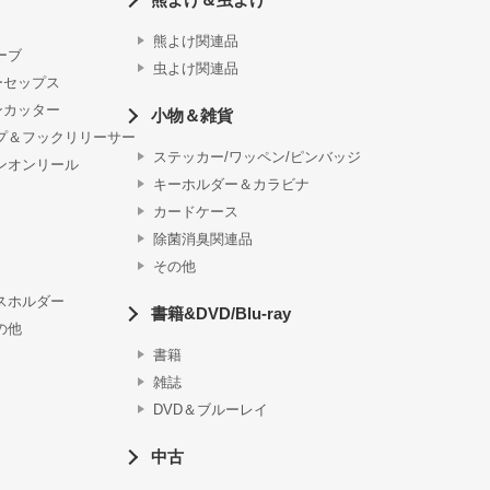
熊よけ関連品
ーブ
虫よけ関連品
ーセップス
ンカッター
小物＆雑貨
プ＆フックリリーサー
ステッカー/ワッペン/ピンバッジ
ンオンリール
キーホルダー＆カラビナ
カードケース
除菌消臭関連品
その他
スホルダー
書籍&DVD/Blu-ray
の他
書籍
雑誌
DVD＆ブルーレイ
中古