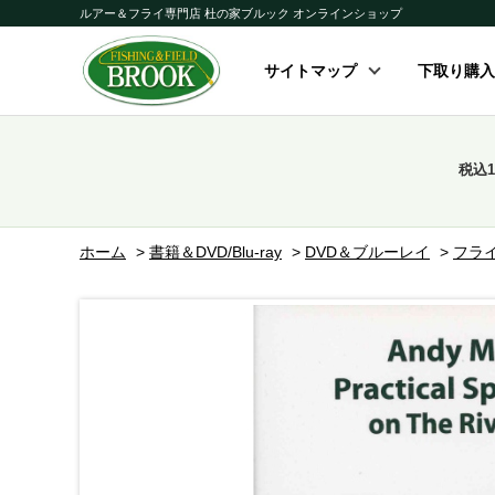
ルアー＆フライ専門店 杜の家ブルック オンラインショップ
サイトマップ
下取り購入
税込
ホーム
>
書籍＆DVD/Blu-ray
>
DVD＆ブルーレイ
>
フラ