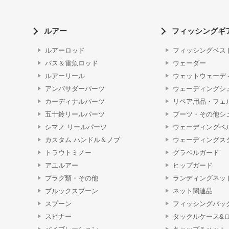
ルアー
フィッシングギ
ルアーロッド
フィッシングベス
バス＆雷魚ロッド
ウェーダー
ルアーリール
ウェットウェーデ
アンバサダーパーツ
ウェーディングシ
カーディナルパーツ
リペア用品・フェ
五十鈴リールパーツ
ブーツ・その他シ
シマノ リールパーツ
ウェーディングベ
カスタム ハンドル＆ノブ
ウェーディングス
トラウトミノー
グラベルガード
アユルアー
ヒップガード
プラグ類・その他
ランディングネッ
ブルックスプーン
ネット関連品
スプーン
フィッシングバッ
スピナー
タックルケース&