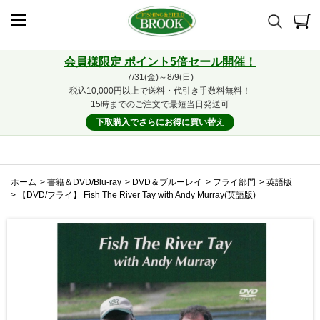
会員様限定 ポイント5倍セール開催！
7/31(金)～8/9(日)
税込10,000円以上で送料・代引き手数料無料！
15時までのご注文で最短当日発送可
下取購入でさらにお得に買い替え
ホーム
>
書籍＆DVD/Blu-ray
>
DVD＆ブルーレイ
>
フライ部門
>
英語版
>
【DVD/フライ】 Fish The River Tay with Andy Murray(英語版)