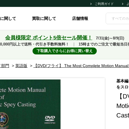
ご利用ガイド
に関して
買取に関して
店舗情報
会員様限定 ポイント5倍セール開催！
7/31(金)～8/9(日)
10,000円以上で送料・代引き手数料無料！
｜
15時までのご注文で最短当日
下取購入でさらにお得に買い替え
イ部門
>
英語版
>
【DVD/フライ】 The Most Complete Motion Manual 
基本編
をスロ
【DV
Moti
Cas