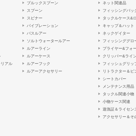
ブルックスプーン
ネット関連品
スプーン
フィッシングバッ
スピナー
タックルケース&
バイブレーション
キャップ＆ハット
バスルアー
ネックゲイター
ソルトウォータールアー
フィッシンググロ
ルアーライン
プライヤー&フォ
ル
ルアーケース
クリッパー&ライ
テリアル
ルアーフック
フィッシュグリッ
ルアーアクセサリー
リトラクター＆ピ
シートカバー
メンテナンス用品
タックル関連小物
小物ケース関連
遊漁証＆ライセン
アクセサリー＆そ