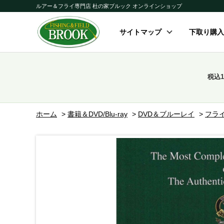
ルアー＆フライ専門店 杜の家ブルック オンラインショップ
サイトマップ
下取り購入
税込
ホーム
>
書籍＆DVD/Blu-ray
>
DVD＆ブルーレイ
>
フラ