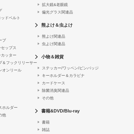
拡大鏡&老眼鏡
グ
偏光グラス関連品
ロッドベルト
熊よけ＆虫よけ
熊よけ関連品
ーブ
虫よけ関連品
ーセップス
ンカッター
小物＆雑貨
プ＆フックリリーサー
ステッカー/ワッペン/ピンバッジ
ンオンリール
キーホルダー＆カラビナ
カードケース
除菌消臭関連品
その他
スホルダー
書籍&DVD/Blu-ray
の他
書籍
雑誌