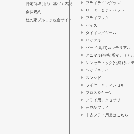
フライライングッズ
特定商取引法に基づく表記
リーダー＆ティペット
会員規約
フライフック
杜の家ブルック総合サイト
バイス
タイイングツール
ハックル
バード(鳥羽)系マテリアル
アニマル(獣毛)系マテリア
シンセティック(化繊)系マ
ヘッド＆アイ
スレッド
ワイヤー＆ティンセル
フロス＆ヤーン
フライ用アクセサリー
完成品フライ
中古フライ用品はこちら