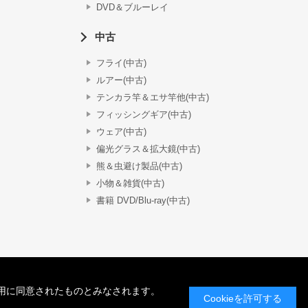
DVD＆ブルーレイ
中古
フライ(中古)
ルアー(中古)
テンカラ竿＆エサ竿他(中古)
フィッシングギア(中古)
ウェア(中古)
偏光グラス＆拡大鏡(中古)
熊＆虫避け製品(中古)
小物＆雑貨(中古)
書籍 DVD/Blu-ray(中古)
の使用に同意されたものとみなされます。
Cookieを許可する