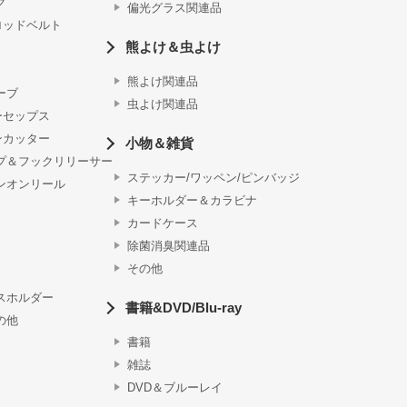
グ
偏光グラス関連品
ロッドベルト
熊よけ＆虫よけ
熊よけ関連品
ーブ
虫よけ関連品
ーセップス
ンカッター
小物＆雑貨
プ＆フックリリーサー
ステッカー/ワッペン/ピンバッジ
ンオンリール
キーホルダー＆カラビナ
カードケース
除菌消臭関連品
その他
スホルダー
書籍&DVD/Blu-ray
の他
書籍
雑誌
DVD＆ブルーレイ