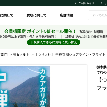
ご利用ガイド
に関して
買取に関して
店舗情報
会員様限定 ポイント5倍セール開催！
7/31(金)～8/9(日)
10,000円以上で送料・代引き手数料無料！
｜
15時までのご注文で最短当日
下取購入でさらにお得に買い替え
イ部門
>
湖＆ソルト
>
【つり人社】 中禅寺湖ショアライン・フライト
栃木県
ぞれの
【つ
フ