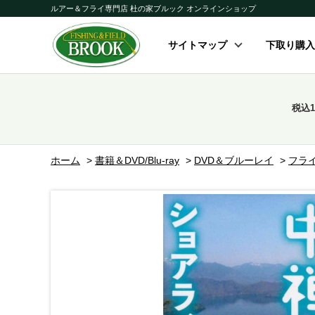
ルアー＆フライ専門店 杜の家ブルック オンラインショップ
サイトマップ
下取り購入
税込
ホーム
>
書籍＆DVD/Blu-ray
>
DVD＆ブルーレイ
>
フラ