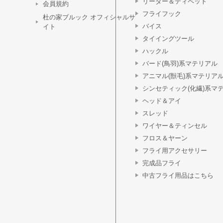
リーダー＆ティペット
会員規約
フライフック
杜の家ブルック オフィシャルサ
バイス
イト
タイイングツール
ハックル
バード(鳥羽)系マテリアル
アニマル(獣毛)系マテリア
シンセティック(化繊)系マ
ヘッド＆アイ
スレッド
ワイヤー＆ティンセル
フロス＆ヤーン
フライ用アクセサリー
完成品フライ
中古フライ用品はこちら