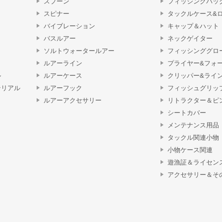
スプーン
フィッシングバッ
スピナー
タックルケース&
バイブレーション
キャップ＆ハット
バスルアー
ネックゲイター
ソルトウォータールアー
フィッシンググロ
ルアーライン
プライヤー&フォ
ル
ルアーケース
クリッパー&ライ
テリアル
ルアーフック
フィッシュグリッ
ルアーアクセサリー
リトラクター＆ピ
シートカバー
メンテナンス用品
タックル関連小物
小物ケース関連
遊漁証＆ライセン
アクセサリー＆そ