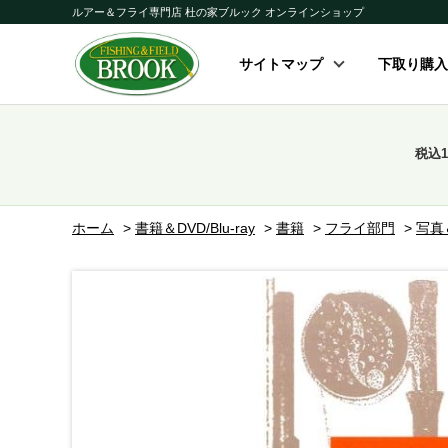
ルアー＆フライ専門店 杜の家ブルック オンラインショップ
サイトマップ
下取り購入
税込
ホーム
>
書籍＆DVD/Blu-ray
>
書籍
>
フライ部門
>
写真