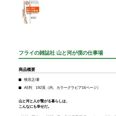
フライの雑誌社 山と河が僕の仕事場
商品概要
牧浩之/著
A5判 192頁（内、カラーグラビア16ページ）
山と河と人が繋がる暮らしは、
こんなにも幸せだ。