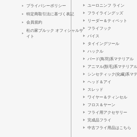
ユーロニンフ ライン
プライバシーポリシー
フライライングッズ
特定商取引法に基づく表記
リーダー＆ティペット
会員規約
フライフック
杜の家ブルック オフィシャルサ
バイス
イト
タイイングツール
ハックル
バード(鳥羽)系マテリアル
アニマル(獣毛)系マテリア
シンセティック(化繊)系マ
ヘッド＆アイ
スレッド
ワイヤー＆ティンセル
フロス＆ヤーン
フライ用アクセサリー
完成品フライ
中古フライ用品はこちら