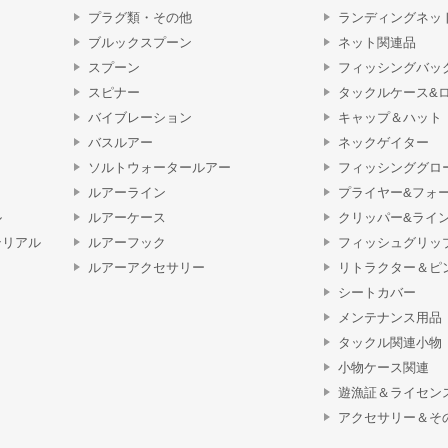
プラグ類・その他
ランディングネッ
ブルックスプーン
ネット関連品
スプーン
フィッシングバッ
スピナー
タックルケース&
バイブレーション
キャップ＆ハット
バスルアー
ネックゲイター
ソルトウォータールアー
フィッシンググロ
ルアーライン
プライヤー&フォ
ル
ルアーケース
クリッパー&ライ
テリアル
ルアーフック
フィッシュグリッ
ルアーアクセサリー
リトラクター＆ピ
シートカバー
メンテナンス用品
タックル関連小物
小物ケース関連
遊漁証＆ライセン
アクセサリー＆そ