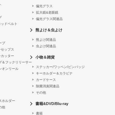
ト
偏光グラス
拡大鏡&老眼鏡
グ
偏光グラス関連品
ロッドベルト
熊よけ＆虫よけ
熊よけ関連品
ーブ
虫よけ関連品
ーセップス
ンカッター
小物＆雑貨
プ＆フックリリーサー
ステッカー/ワッペン/ピンバッジ
ンオンリール
キーホルダー＆カラビナ
カードケース
除菌消臭関連品
その他
スホルダー
書籍&DVD/Blu-ray
の他
書籍