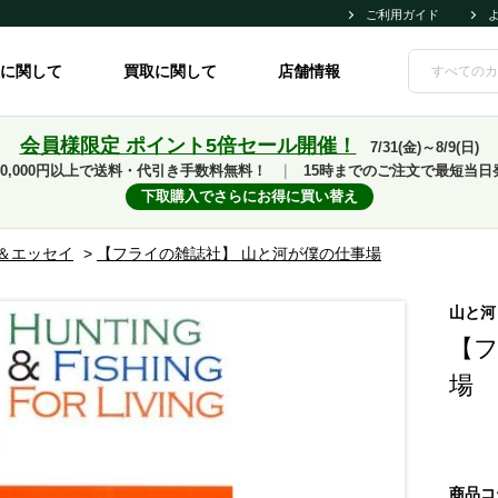
ご利用ガイド
に関して
買取に関して
店舗情報
会員様限定 ポイント5倍セール開催！
7/31(金)～8/9(日)
10,000円以上で送料・代引き手数料無料！
｜
15時までのご注文で最短当日
下取購入でさらにお得に買い替え
＆エッセイ
>
【フライの雑誌社】 山と河が僕の仕事場
山と河
【フ
場
商品コ