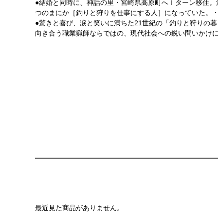
●結婚と同時に、神話の里・宮崎県高原町へＩターン移住。
つのまにか［釣りと狩りを仕事にする人］になっていた。
●驚きと喜び、涙と笑いに満ちた21世紀の「釣りと狩りの
向き合う職業猟師ならではの、現代社会への鋭い問いかけ
最近見た商品がありません。