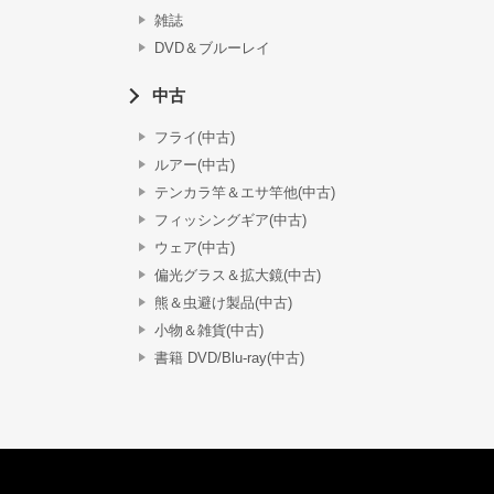
雑誌
DVD＆ブルーレイ
中古
フライ(中古)
ルアー(中古)
テンカラ竿＆エサ竿他(中古)
フィッシングギア(中古)
ウェア(中古)
偏光グラス＆拡大鏡(中古)
熊＆虫避け製品(中古)
小物＆雑貨(中古)
書籍 DVD/Blu-ray(中古)