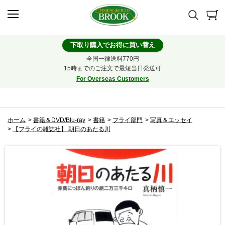
下取り購入でお得に買い替え
全国一律送料770円
15時までのご注文で最短当日発送可
For Overseas Customers
ホーム
>
書籍＆DVD/Blu-ray
>
書籍
>
フライ部門
>
写真＆エッセイ
>
【フライの雑誌社】 朝日のあたる川