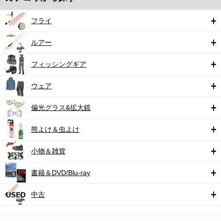
フライ
ルアー
フィッシングギア
ウェア
偏光グラス&拡大鏡
熊よけ＆虫よけ
小物＆雑貨
書籍＆DVD/Blu-ray
中古