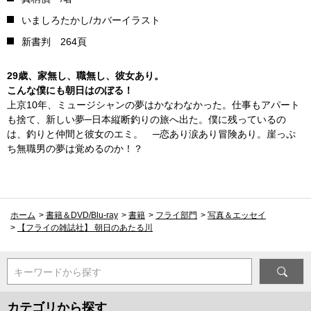
いましろたかし/カバーイラスト
新書判 264頁
29歳、家無し、職無し、彼女あり。
こんな僕にも朝日はのぼる！
上京10年、ミュージシャンの夢はかなわなかった。仕事もアパート
も捨て、新しい夢─日本縦断釣りの旅へ出た。僕に残っているの
は、釣りと仲間と彼女のエミ。 ─恋あり涙あり冒険あり。崖っぷ
ち無職男の夢は覚めるのか！？
ホーム
>
書籍＆DVD/Blu-ray
>
書籍
>
フライ部門
>
写真＆エッセイ
>
【フライの雑誌社】 朝日のあたる川
キーワードから探す
カテゴリから探す