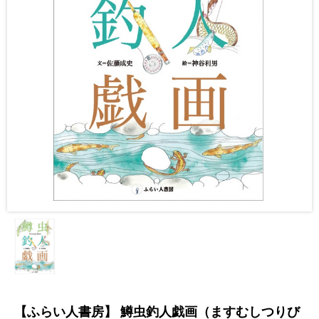
【ふらい人書房】 鱒虫釣人戯画（ますむしつりび