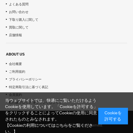
よくある質問
お問い合わせ
下取り購入に関して
買取に関して
店舗情報
ABOUT US
会社概要
ご利用規約
プライバシーポリシー
特定商取引法に基づく表記
会員規約
当ウェブサイトでは、快適にご覧いただけるよう
杜の家ブルック オフィシャルサイト
Cookieを使用しています。「Cookieを許可する」
をクリックすることによってCookieの使用に同意
Cookieを
されたものとみなされます。
許可する
【Cookieの利用についてはこちらをご覧くださ
© "Morinoie_Brook.com" All Rights Reserved.
い。】