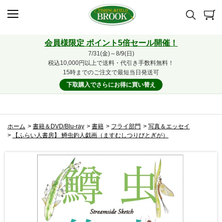
会員様限定 ポイント5倍セール開催！
7/31(金)～8/9(日)
税込10,000円以上で送料・代引き手数料無料！
15時までのご注文で最短当日発送可
下取購入でさらにお得に買い替え
ホーム
>
書籍＆DVD/Blu-ray
>
書籍
>
フライ部門
>
写真＆エッセイ
>
【ふらい人書房】 鱒虫釣人戯画（ますむしつりびとぎが）