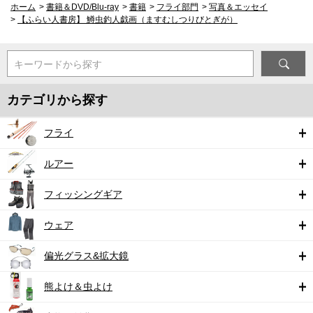
ホーム
>
書籍＆DVD/Blu-ray
>
書籍
>
フライ部門
>
写真＆エッセイ
>
【ふらい人書房】 鱒虫釣人戯画（ますむしつりびとぎが）
キーワードから探す
カテゴリから探す
フライ
ルアー
フィッシングギア
ウェア
偏光グラス&拡大鏡
熊よけ＆虫よけ