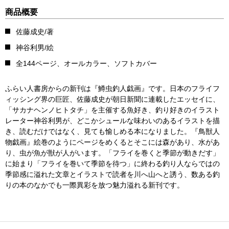
商品概要
佐藤成史/著
神谷利男/絵
全144ページ、オールカラー、ソフトカバー
ふらい人書房からの新刊は『鱒虫釣人戯画』です。日本のフライフ
ィッシング界の巨匠、佐藤成史が朝日新聞に連載したエッセイに、
「サカナヘンノヒトタチ」を主催する魚好き、釣り好きのイラスト
レーター神谷利男が、どこかシュールな味わいのあるイラストを描
き、読むだけではなく、見ても愉しめる本になりました。『鳥獣人
物戯画』絵巻のようにページをめくるとそこには森があり、水があ
り、虫が魚が獣が人がいます。「フライを巻くと季節が動きだす」
に始まり「フライを巻いて季節を待つ」に終わる釣り人ならではの
季節感に溢れた文章とイラストで読者を川へ山へと誘う、数ある釣
りの本のなかでも一際異彩を放つ魅力溢れる新刊です。