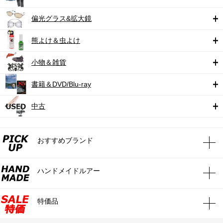
偏光グラス&拡大鏡
熊よけ＆虫よけ
小物＆雑貨
書籍＆DVD/Blu-ray
中古
おすすめブランド
ハンドメイドルアー
特価品