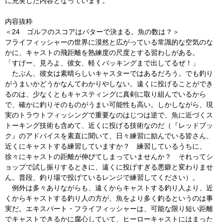
に充実した内容となっています。
内容抜粋
＜24 ゴルフのスコアはパターで決まる。魚の数は？＞
フライフィッシャーの世界に漠然と広がっている常識的な空気のな
かに、キャストの飛距離を熟練度の尺度とする習わしがある。
「すげー、見ろよ、彼女、軽くバッキングまで出してるぜ！」
たぶん、彼女は素晴らしいキャスターではあるだろう。でも釣り
がうまいかどうかなんてわかりやしない。遠くに投げることができ
るのは、少なくともキャスティングに真剣に取り組んでいるから
で、確かに釣りそのものがうまい可能性も高い。しかしながら、現
実のトラウトフィッシングで重要なのはじつは逆で、魚に近づくス
トーキング技術も含めて、近くに投げる技術なのだ（『レッドブッ
ク』のアドバイスを素直に聞いて、日々練習に励んでいる皆さん、
近くにキャストする練習していますか？ 練習しているうちに、
徐々にキャストの距離が伸びてしまっていませんか？ それってシ
ョップで試し振りするときに、遠くに投げすぎる悪癖と変わりませ
ん。普段、釣り場で投げているレンジで練習してください）。
例外は多々ありながらも、遠くからキャストする釣り人より、近
くからキャストする釣り人の方が、魚をより多く釣るというのは事
実だ。エキスパート・フライフィッシャーは、可能な限り短い距離
でキャストできるかに腐心していて、ヒーローキャストにはまった