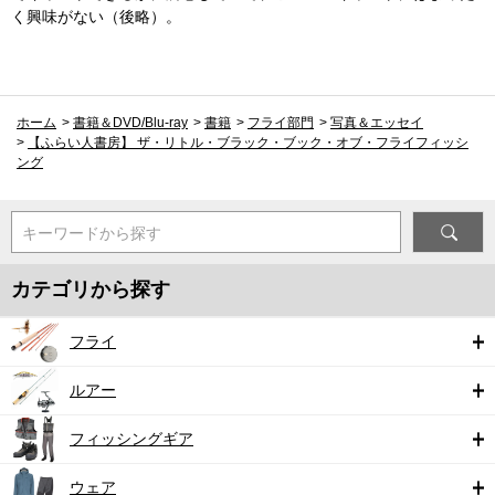
く興味がない（後略）。
ホーム
>
書籍＆DVD/Blu-ray
>
書籍
>
フライ部門
>
写真＆エッセイ
>
【ふらい人書房】 ザ・リトル・ブラック・ブック・オブ・フライフィッシ
ング
キーワードから探す
カテゴリから探す
フライ
ルアー
フィッシングギア
ウェア