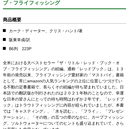
ブ・フライフィッシング
商品概要
カーク・ディーター、クリス・ハント/著
阪東幸成/訳
B6判 223P
全米における大ベストセラー『ザ・リトル・レッド・ブック・オ
ブ・フライフィッシング』の続編。通称「レッドブック」は、１３
年前の発売以来、フライフィッシング愛好家の「マストバイ」書籍
として、常にamazonの人気ランキングの上位に位置しつづけてい
る不動の定番書籍で、長らくその続編が待ち望まれていました。日
本語での翻訳版が刊行されたのは２０２１年秋のことなので、幸運
な日本の皆さんにとっての待ち時間はわずか２年です。「レッドブ
ック」はトラウトフィッシングに内容が絞られていましたが、本書
では「キャスティング」、「水を読む」、「フライ」、「プレゼン
テーション」、「その他」の五つの章のなかに、カープフィッシン
グ、ソルトウォーターについてのヒントも盛り込まれていて、さら