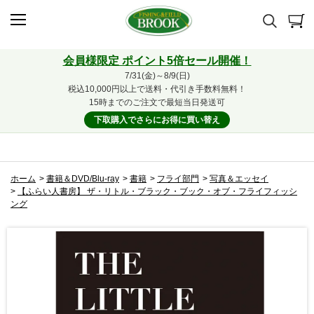
会員様限定 ポイント5倍セール開催！
7/31(金)～8/9(日)
税込10,000円以上で送料・代引き手数料無料！
15時までのご注文で最短当日発送可
下取購入でさらにお得に買い替え
ホーム
>
書籍＆DVD/Blu-ray
>
書籍
>
フライ部門
>
写真＆エッセイ
>
【ふらい人書房】 ザ・リトル・ブラック・ブック・オブ・フライフィッシ
ング