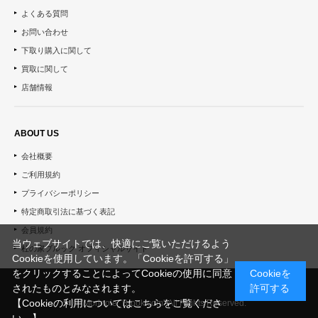
よくある質問
お問い合わせ
下取り購入に関して
買取に関して
店舗情報
ABOUT US
会社概要
ご利用規約
プライバシーポリシー
特定商取引法に基づく表記
会員規約
当ウェブサイトでは、快適にご覧いただけるよう
杜の家ブルック オフィシャルサイト
Cookieを使用しています。「Cookieを許可する」
をクリックすることによってCookieの使用に同意
Cookieを
されたものとみなされます。
許可する
【Cookieの利用についてはこちらをご覧くださ
© "Morinoie_Brook.com" All Rights Reserved.