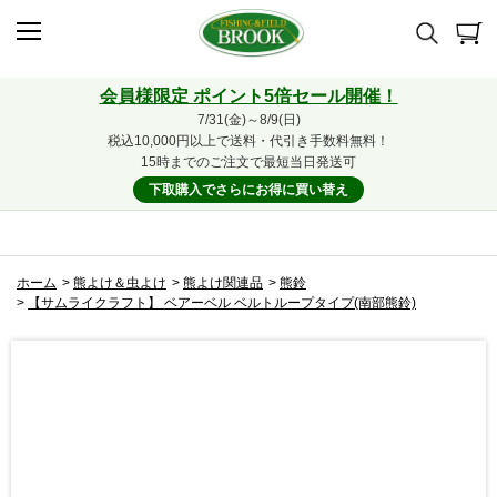
会員様限定 ポイント5倍セール開催！
7/31(金)～8/9(日)
税込10,000円以上で送料・代引き手数料無料！
15時までのご注文で最短当日発送可
下取購入でさらにお得に買い替え
ホーム
>
熊よけ＆虫よけ
>
熊よけ関連品
>
熊鈴
>
【サムライクラフト】 ベアーベル ベルトループタイプ(南部熊鈴)