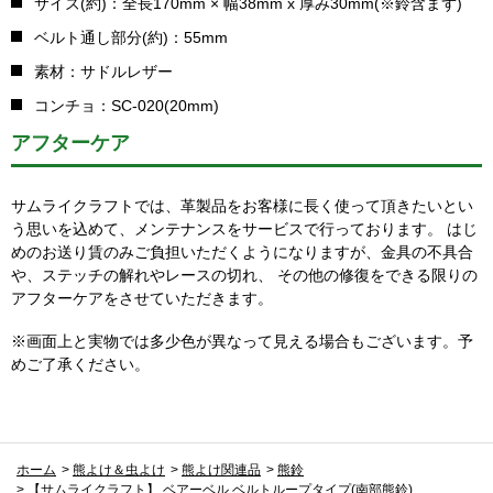
サイズ(約)：全長170mm × 幅38mm x 厚み30mm(※鈴含まず)
ベルト通し部分(約)：55mm
素材：サドルレザー
コンチョ：SC-020(20mm)
アフターケア
サムライクラフトでは、革製品をお客様に長く使って頂きたいとい
う思いを込めて、メンテナンスをサービスで行っております。 はじ
めのお送り賃のみご負担いただくようになりますが、金具の不具合
や、ステッチの解れやレースの切れ、 その他の修復をできる限りの
アフターケアをさせていただきます。
※画面上と実物では多少色が異なって見える場合もございます。予
めご了承ください。
ホーム
>
熊よけ＆虫よけ
>
熊よけ関連品
>
熊鈴
>
【サムライクラフト】 ベアーベル ベルトループタイプ(南部熊鈴)