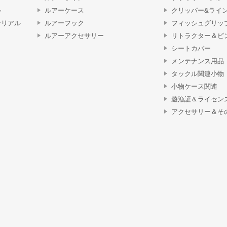
ル
ルアーケース
クリッパー&ライ
テリアル
ルアーフック
フィッシュグリッ
ルアーアクセサリー
リトラクター＆ピ
シートカバー
メンテナンス用品
タックル関連小物
小物ケース関連
遊漁証＆ライセン
アクセサリー＆そ