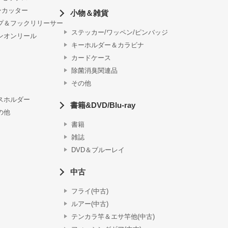
ンカッター
小物＆雑貨
プ＆フックリリーサー
ステッカー/ワッペン/ピンバッジ
ンオンリール
キーホルダー＆カラビナ
カードケース
除菌消臭関連品
その他
スホルダー
書籍&DVD/Blu-ray
の他
書籍
雑誌
DVD＆ブルーレイ
中古
フライ(中古)
ルアー(中古)
テンカラ竿＆エサ竿他(中古)