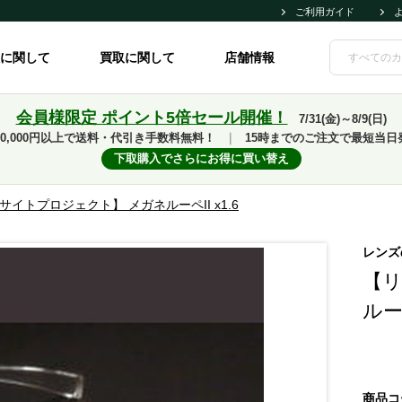
ご利用ガイド
に関して
買取に関して
店舗情報
会員様限定 ポイント5倍セール開催！
7/31(金)～8/9(日)
10,000円以上で送料・代引き手数料無料！
｜
15時までのご注文で最短当日
下取購入でさらにお得に買い替え
サイトプロジェクト】 メガネルーペII x1.6
レンズ
【リ
ルーペ
商品コ