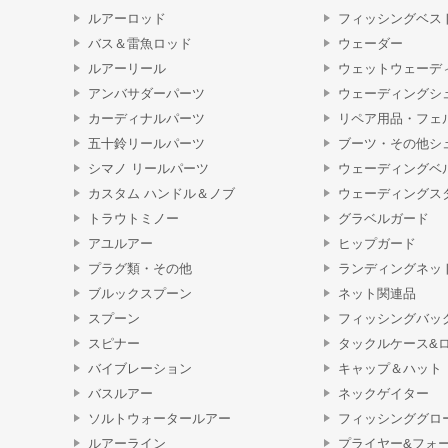
ルアーロッド
フィッシングベス
バス＆雷魚ロッド
ウェーダー
ルアーリール
ウェットウェーデ
アンバサダーパーツ
ウェーディングシ
カーディナルパーツ
リペア用品・フェ
五十鈴リールパーツ
ブーツ・その他シ
シマノ リールパーツ
ウェーディングベ
カスタム ハンドル＆ノブ
ウェーディングス
トラウトミノー
グラベルガード
アユルアー
ヒップガード
プラグ類・その他
ランディングネッ
ブルックスプーン
ネット関連品
スプーン
フィッシングバッ
スピナー
タックルケース&
バイブレーション
キャップ＆ハット
バスルアー
ネックゲイター
ソルトウォータールアー
フィッシンググロ
ルアーライン
プライヤー&フォ