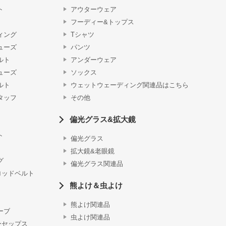
ト
アウターウェア
フーディー&トップス
ィング
Tシャツ
ューズ
パンツ
ルト
アンダーウェア
ューズ
ソックス
ルト
ウェットウェーディング関連品はこちら
タッフ
その他
偏光グラス&拡大鏡
ト
偏光グラス
拡大鏡&老眼鏡
グ
偏光グラス関連品
ロッドベルト
熊よけ＆虫よけ
熊よけ関連品
ーブ
虫よけ関連品
ーセップス