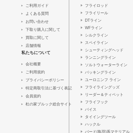
ご利用ガイド
フライロッド
フライリール
よくある質問
DTライン
お問い合わせ
WFライン
下取り購入に関して
シルクライン
買取に関して
スペイライン
店舗情報
シューティングヘッド
私たちについて
ランニングライン
会社概要
ソルトウォーターライン
ご利用規約
バッキングライン
ユーロニンフ ライン
プライバシーポリシー
フライライングッズ
特定商取引法に基づく表記
リーダー＆ティペット
会員規約
フライフック
杜の家ブルック総合サイト
バイス
タイイングツール
ハックル
バード(鳥羽)系マテリアル