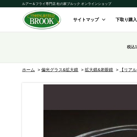
ルアー＆フライ専門店 杜の家ブルック オンラインショップ
サイトマップ
下取り購入
税込
ホーム
>
偏光グラス&拡大鏡
>
拡大鏡&老眼鏡
>
【リアル