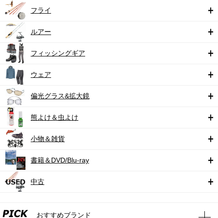
フライ
ルアー
フィッシングギア
ウェア
偏光グラス&拡大鏡
熊よけ＆虫よけ
小物＆雑貨
書籍＆DVD/Blu-ray
中古
おすすめブランド