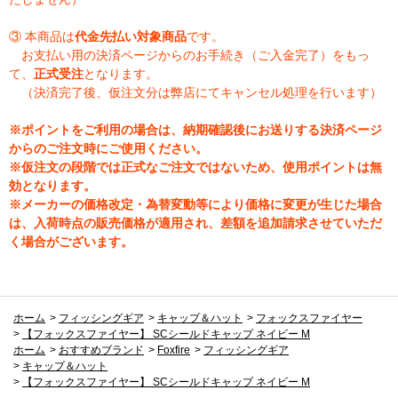
③ 本商品は
代金先払い対象商品
です。
お支払い用の決済ページからのお手続き（ご入金完了）をもっ
て、
正式受注
となります。
（決済完了後、仮注文分は弊店にてキャンセル処理を行います）
※ポイントをご利用の場合は、納期確認後にお送りする決済ページ
からのご注文時にご使用ください。
※仮注文の段階では正式なご注文ではないため、使用ポイントは無
効となります。
※メーカーの価格改定・為替変動等により価格に変更が生じた場合
は、入荷時点の販売価格が適用され、差額を追加請求させていただ
く場合がございます。
ホーム
>
フィッシングギア
>
キャップ＆ハット
>
フォックスファイヤー
>
【フォックスファイヤー】 SCシールドキャップ ネイビー M
ホーム
>
おすすめブランド
>
Foxfire
>
フィッシングギア
>
キャップ＆ハット
>
【フォックスファイヤー】 SCシールドキャップ ネイビー M