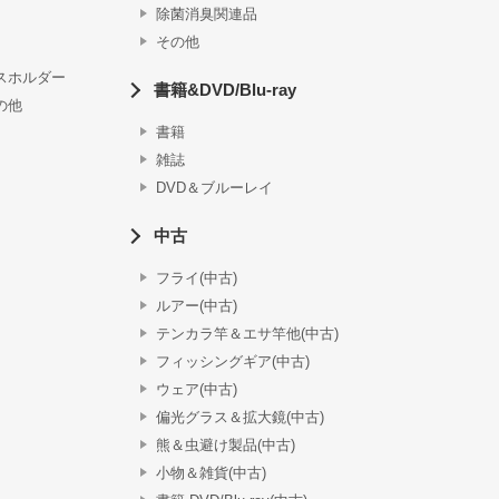
除菌消臭関連品
その他
スホルダー
書籍&DVD/Blu-ray
の他
書籍
雑誌
DVD＆ブルーレイ
中古
フライ(中古)
ルアー(中古)
テンカラ竿＆エサ竿他(中古)
フィッシングギア(中古)
ウェア(中古)
偏光グラス＆拡大鏡(中古)
熊＆虫避け製品(中古)
小物＆雑貨(中古)