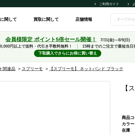
ご利用ガイド
に関して
買取に関して
店舗情報
会員様限定 ポイント5倍セール開催！
7/31(金)～8/9(日)
10,000円以上で送料・代引き手数料無料！
｜
15時までのご注文で最短当日
下取購入でさらにお得に買い替え
ト関連品
>
スプリーモ
>
【スプリーモ】 ネットバンド ブラック
【ス
商品コ
カラー
在庫