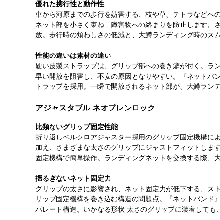
優れた携行性と動作性
車から河原までの歩行を妨害する、枝や草、テトラなどへ
ネット部を小さく束ね、障害物への絡まりを防止します。
放。歩行時の煩わしさの低減と、大鱒ランディング時のス
性能の違いは素材の違い
硬い皮製ストラップは、グリップ部への巻き癖が付く。ラ
早い開放を阻害し、不安の原因となりやすい。『ネットバ
トラップを採用。一瞬で開放されるネット部が、大鱒ラン
アジャスタブル ネオプレンロック
比類ないグリップ固定性能
折り返しベルクロアジャスター採用のグリップ固定機構に
加え、さまざまな太さのグリップにジャストフィットしま
固定機構で簡単操作。ランディングネットを交換する際、
揺るぎないネット固定力
グリップの太さに影響され、ネット固定力が低下する、ス
リップ固定機構を巻き込む構造の問題点。『ネットバンド
パレート構造。いかなる形状 太さのグリップに装着しても