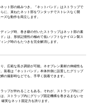
のネット部の絡みつき。『ネットバンド』はストラップで
さらに、束ねたネット部をワンタッチでストレスなく開
ムーズな動作を両立します。
ンディング時、巻き癖の付いたストラップはネット部の素
ンド』は、形状記憶性の極めて低いソフトなナイロン製ス
ディング時のもたつきを完全解消します。
より、広範な長さ調節が可能。ネオプレン素材の伸縮性も
す。装着は『ネットバンド』本体外側に設置したグリップ
大鱒の撮影時などでも、手早く脱着できます。
トラップが外れることもある。それが、ストラップ内にグ
』は、ストラップ内にグリップ固定機構を巻き込まないセ
、確実なネット固定力を誇ります。