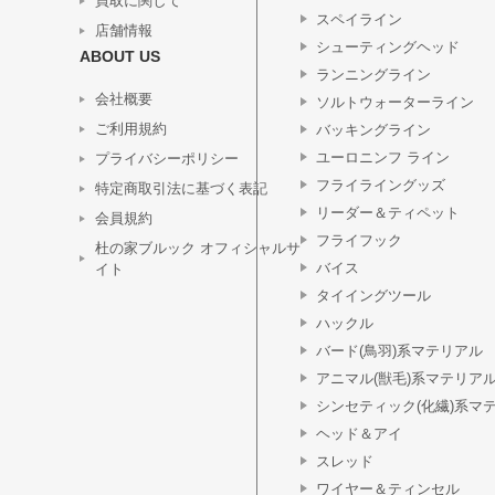
買取に関して
スペイライン
店舗情報
シューティングヘッド
ABOUT US
ランニングライン
会社概要
ソルトウォーターライン
ご利用規約
バッキングライン
ユーロニンフ ライン
プライバシーポリシー
フライライングッズ
特定商取引法に基づく表記
リーダー＆ティペット
会員規約
フライフック
杜の家ブルック オフィシャルサ
バイス
イト
タイイングツール
ハックル
バード(鳥羽)系マテリアル
アニマル(獣毛)系マテリア
シンセティック(化繊)系マ
ヘッド＆アイ
スレッド
ワイヤー＆ティンセル