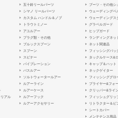
五十鈴リールパーツ
ブーツ・その他シ
シマノ リールパーツ
ウェーディングベ
カスタム ハンドル＆ノブ
ウェーディングス
トラウトミノー
グラベルガード
アユルアー
ヒップガード
プラグ類・その他
ランディングネッ
ブルックスプーン
ネット関連品
スプーン
フィッシングバッ
スピナー
タックルケース&
バイブレーション
キャップ＆ハット
バスルアー
ネックゲイター
ソルトウォータールアー
フィッシンググロ
ルアーライン
プライヤー&フォ
ル
ルアーケース
クリッパー&ライ
テリアル
ルアーフック
フィッシュグリッ
ルアーアクセサリー
リトラクター＆ピ
シートカバー
メンテナンス用品