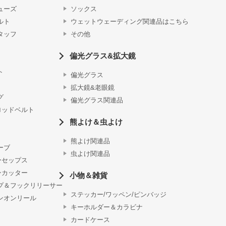
ューズ
ソックス
ルト
ウェットウェーディング関連品はこちら
タッフ
その他
偏光グラス&拡大鏡
ト
偏光グラス
拡大鏡&老眼鏡
グ
偏光グラス関連品
ロッドベルト
熊よけ＆虫よけ
熊よけ関連品
ーブ
虫よけ関連品
ーセップス
ンカッター
小物＆雑貨
プ＆フックリリーサー
ステッカー/ワッペン/ピンバッジ
ンオンリール
キーホルダー＆カラビナ
カードケース