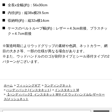
全長x全幅(約)：56x30cm
内径(約)：縦38x横29.5cm
収納時(約)：縦32x横14cm
ケースのベルトループ幅(約)：レザー＝4.3cm前後、プラスチッ
ク＝4.7cm前後
※製造時期によりウッドグリップの素材や色調、ネットカラー、網
目の大きさ等、一部の仕様が異なる場合があります。
※また、ウッドハンドルのロゴが刻印タイプとシール添付タイプの2
パターンがございます。
ホーム
>
フィッシングギア
>
ランディングネット
>
ハンディパック (インスタネット)
>
インスタネット M
>
【ハンディパック】 インスタネット Mサイズ ウッドハンドル/レザーケー
ス/メッシュネット