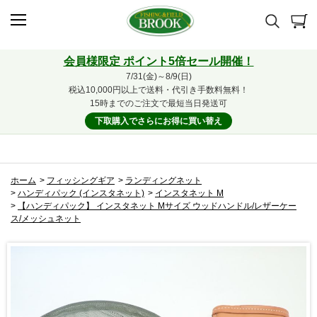
会員様限定 ポイント5倍セール開催！
7/31(金)～8/9(日)
税込10,000円以上で送料・代引き手数料無料！
15時までのご注文で最短当日発送可
下取購入でさらにお得に買い替え
ホーム
>
フィッシングギア
>
ランディングネット
>
ハンディパック (インスタネット)
>
インスタネット M
>
【ハンディパック】 インスタネット Mサイズ ウッドハンドル/レザーケー
ス/メッシュネット