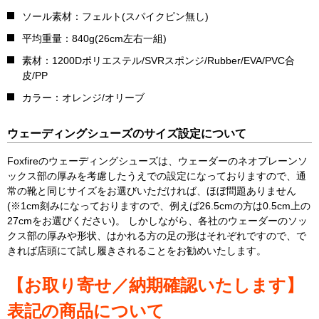
ソール素材：フェルト(スパイクピン無し)
平均重量：840g(26cm左右一組)
素材：1200Dポリエステル/SVRスポンジ/Rubber/EVA/PVC合
皮/PP
カラー：オレンジ/オリーブ
ウェーディングシューズのサイズ設定について
Foxfireのウェーディングシューズは、ウェーダーのネオプレーンソ
ックス部の厚みを考慮したうえでの設定になっておりますので、通
常の靴と同じサイズをお選びいただければ、ほぼ問題ありません
(※1cm刻みになっておりますので、例えば26.5cmの方は0.5cm上の
27cmをお選びください)。 しかしながら、各社のウェーダーのソッ
クス部の厚みや形状、はかれる方の足の形はそれぞれですので、で
きれば店頭にて試し履きされることをお勧めいたします。
【お取り寄せ／納期確認いたします】
表記の商品について