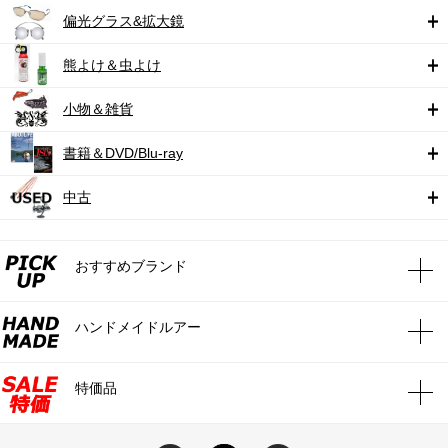
偏光グラス&拡大鏡
熊よけ＆虫よけ
小物＆雑貨
書籍＆DVD/Blu-ray
中古
おすすめブランド
ハンドメイドルアー
特価品