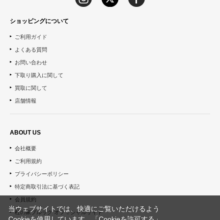
ショッピングについて
ご利用ガイド
よくある質問
お問い合わせ
下取り購入に関して
買取に関して
店舗情報
ABOUT US
会社概要
ご利用規約
プライバシーポリシー
特定商取引法に基づく表記
会員規約
当ウェブサイトでは、快適にご覧いただけるよう
杜の家ブルック オフィシャルサイト
Cookieを使用しています。「Cookieを許可する」