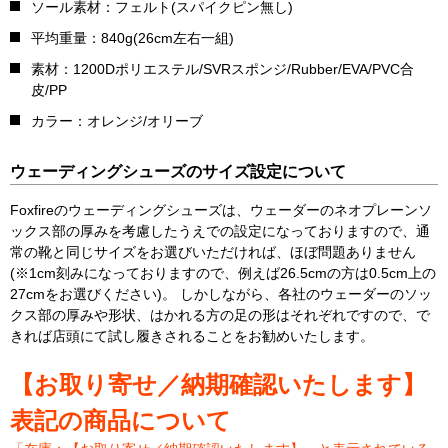
ソール素材：フェルト(スパイクピン無し)
平均重量：840g(26cm左右一組)
素材：1200Dポリエステル/SVRスポンジ/Rubber/EVA/PVC合
皮/PP
カラー：オレンジ/オリーブ
ウェーディングシューズのサイズ設定について
Foxfireのウェーディングシューズは、ウェーダーのネオプレーンソ
ックス部の厚みを考慮したうえでの設定になっておりますので、通
常の靴と同じサイズをお選びいただければ、ほぼ問題ありません
(※1cm刻みになっておりますので、例えば26.5cmの方は0.5cm上の
27cmをお選びください)。 しかしながら、各社のウェーダーのソッ
クス部の厚みや形状、はかれる方の足の形はそれぞれですので、で
きれば店頭にて試し履きされることをお勧めいたします。
【お取り寄せ／納期確認いたします】
表記の商品について