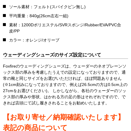
ソール素材：フェルト(スパイクピン無し)
平均重量：840g(26cm左右一組)
素材：1200Dポリエステル/SVRスポンジ/Rubber/EVA/PVC合
皮/PP
カラー：オレンジ/オリーブ
ウェーディングシューズのサイズ設定について
Foxfireのウェーディングシューズは、ウェーダーのネオプレーンソ
ックス部の厚みを考慮したうえでの設定になっておりますので、通
常の靴と同じサイズをお選びいただければ、ほぼ問題ありません
(※1cm刻みになっておりますので、例えば26.5cmの方は0.5cm上の
27cmをお選びください)。 しかしながら、各社のウェーダーのソッ
クス部の厚みや形状、はかれる方の足の形はそれぞれですので、で
きれば店頭にて試し履きされることをお勧めいたします。
【お取り寄せ／納期確認いたします】
表記の商品について