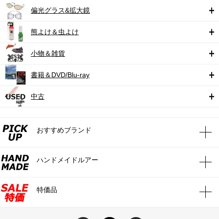
偏光グラス&拡大鏡
熊よけ＆虫よけ
小物＆雑貨
書籍＆DVD/Blu-ray
中古
おすすめブランド
ハンドメイドルアー
特価品