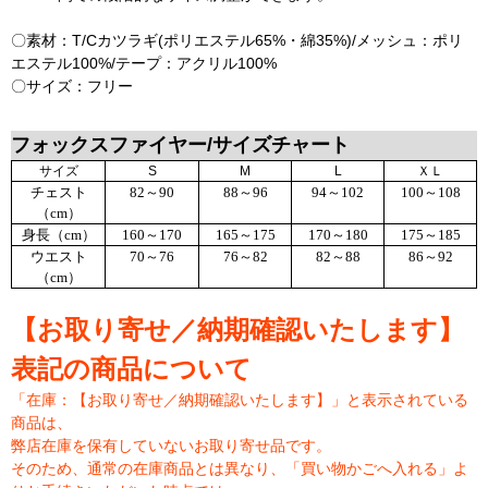
〇素材：T/Cカツラギ(ポリエステル65%・綿35%)/メッシュ：ポリ
エステル100%/テープ：アクリル100%
〇サイズ：フリー
フォックスファイヤー/サイズチャート
サイズ
S
M
L
ＸＬ
チェスト
82～90
88～96
94～102
100～108
（cm）
身長（cm）
160～170
165～175
170～180
175～185
ウエスト
70～76
76～82
82～88
86～92
（cm）
【お取り寄せ／納期確認いたします】
表記の商品について
「在庫：【お取り寄せ／納期確認いたします】」と表示されている
商品は、
弊店在庫を保有していないお取り寄せ品です。
そのため、通常の在庫商品とは異なり、「買い物かごへ入れる」よ