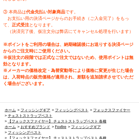
③ 本商品は
代金先払い対象商品
です。
お支払い用の決済ページからのお手続き（ご入金完了）をもっ
て、
正式受注
となります。
（決済完了後、仮注文分は弊店にてキャンセル処理を行います）
※ポイントをご利用の場合は、納期確認後にお送りする決済ページ
からのご注文時にご使用ください。
※仮注文の段階では正式なご注文ではないため、使用ポイントは無
効となります。
※メーカーの価格改定・為替変動等により価格に変更が生じた場合
は、入荷時点の販売価格が適用され、差額を追加請求させていただ
く場合がございます。
ホーム
>
フィッシングギア
>
フィッシングベスト
>
フォックスファイヤー
>
チェストストラップベスト
>
【フォックスファイヤー】 チェストストラップベスト 各種
ホーム
>
おすすめブランド
>
Foxfire
>
フィッシングギア
>
フィッシングベスト
>
【フォックスファイヤー】 チェストストラップベスト 各種