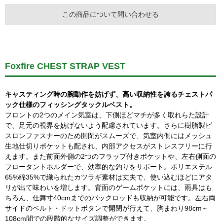
この商品について問い合わせる
Foxfire CHEST STRAP VEST
キャスティング時の腕動作を妨げず、高い収納性を誇るチェストパ
ック仕様のフィッシングタックルベスト。
フロントの2つのメイン気室は、下側ほどマチが多く取れらた設計
で、足元の視界を妨げないよう配慮されています。さらに樹脂製ビ
スロンファスナーのため開閉がスムーズで、気室内側にはメッシュ
生地仕切りポケットも配され、内部アクセスがストレスフリーに行
えます。また前面外側の2つのフラップ付きポケットや、左右側面の
フロータントホルダーで、効率的な釣りをサポート。ポリエステル
65%綿35%で織られたカツラギ素材は丈夫で、使い込むほどにアタ
リが出て味わいを増します。背面のゲームポケットには、雨具はも
ちろん、仕舞寸40cmまでのパックロッドも収納が可能です。左右両
サイドのベルト・ドットボタンで開閉が行えて、胸まわり98cm～
108cm間での段階的なサイズ調整ができます。