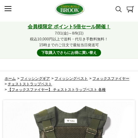
会員様限定 ポイント5倍セール開催！
7/31(金)～8/9(日)
税込10,000円以上で送料・代引き手数料無料！
15時までのご注文で最短当日発送可
下取購入でさらにお得に買い替え
ホーム
>
フィッシングギア
>
フィッシングベスト
>
フォックスファイヤー
>
チェストストラップベスト
>
【フォックスファイヤー】 チェストストラップベスト 各種