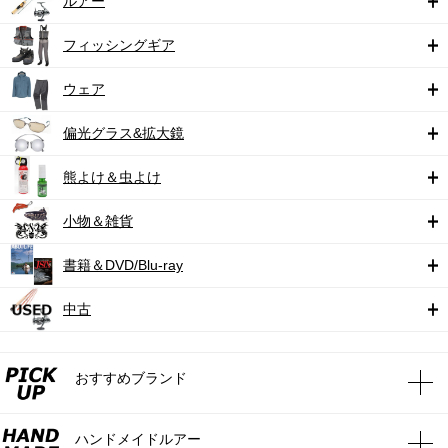
ルアー
フィッシングギア
ウェア
偏光グラス&拡大鏡
熊よけ＆虫よけ
小物＆雑貨
書籍＆DVD/Blu-ray
中古
おすすめブランド
ハンドメイドルアー