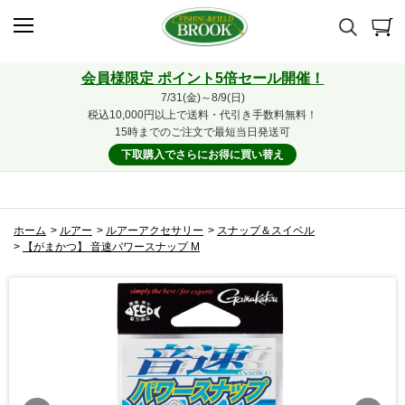
会員様限定 ポイント5倍セール開催！
7/31(金)～8/9(日)
税込10,000円以上で送料・代引き手数料無料！
15時までのご注文で最短当日発送可
下取購入でさらにお得に買い替え
ホーム
>
ルアー
>
ルアーアクセサリー
>
スナップ＆スイベル
>
【がまかつ】 音速パワースナップ M