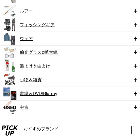
ルアー
フィッシングギア
ウェア
偏光グラス&拡大鏡
熊よけ＆虫よけ
小物＆雑貨
書籍＆DVD/Blu-ray
中古
おすすめブランド