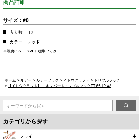
商品詳細
サイズ：#8
入り数 ：12
カラー：レッド
※蝦夷65S・TYPEⅡ標準フック
ホーム
>
ルアー
>
ルアーフック
>
イトウクラフト
>
トリプルフック
>
【イトウクラフト】 エキスパートトレブルフックET-65HR #8
キーワードから探す
カテゴリから探す
フライ