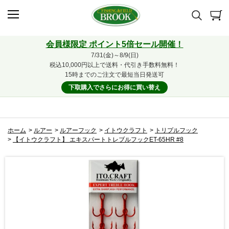
会員様限定 ポイント5倍セール開催！
7/31(金)～8/9(日)
税込10,000円以上で送料・代引き手数料無料！
15時までのご注文で最短当日発送可
下取購入でさらにお得に買い替え
ホーム
>
ルアー
>
ルアーフック
>
イトウクラフト
>
トリプルフック
>
【イトウクラフト】 エキスパートトレブルフックET-65HR #8