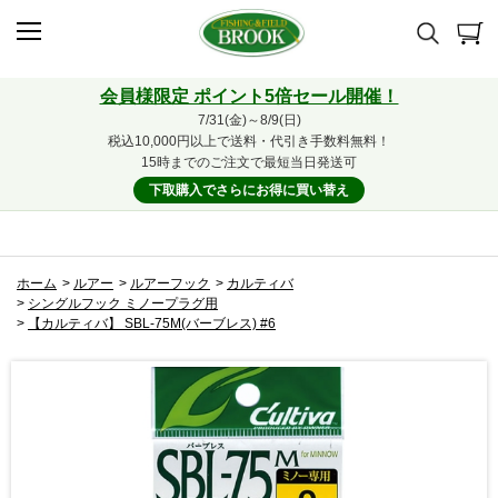
会員様限定 ポイント5倍セール開催！
7/31(金)～8/9(日)
税込10,000円以上で送料・代引き手数料無料！
15時までのご注文で最短当日発送可
下取購入でさらにお得に買い替え
ホーム
>
ルアー
>
ルアーフック
>
カルティバ
>
シングルフック ミノープラグ用
>
【カルティバ】 SBL-75M(バーブレス) #6