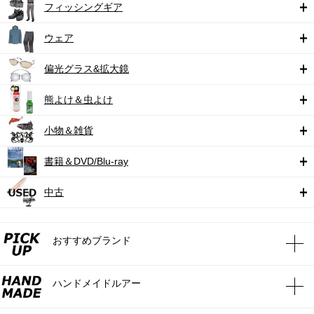
フィッシングギア
ウェア
偏光グラス&拡大鏡
熊よけ＆虫よけ
小物＆雑貨
書籍＆DVD/Blu-ray
中古
おすすめブランド
ハンドメイドルアー