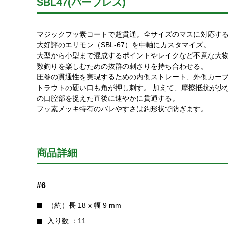
SBL47(バーブレス)
マジックフッ素コートで超貫通。全サイズのマスに対応す
大好評のエリモン（SBL-67）を中軸にカスタマイズ。
大型から小型まで混成するポイントやレイクなど不意な大
数釣りを楽しむための抜群の刺さりを持ち合わせる。
圧巻の貫通性を実現するための内側ストレート、外側カー
トラウトの硬い口も角が押し刺す。 加えて、摩擦抵抗が少
の口腔部を捉えた直後に速やかに貫通する。
フッ素メッキ特有のバレやすさは鈎形状で防ぎます。
商品詳細
#6
（約）長 18 x 幅 9 mm
入り数 ：11