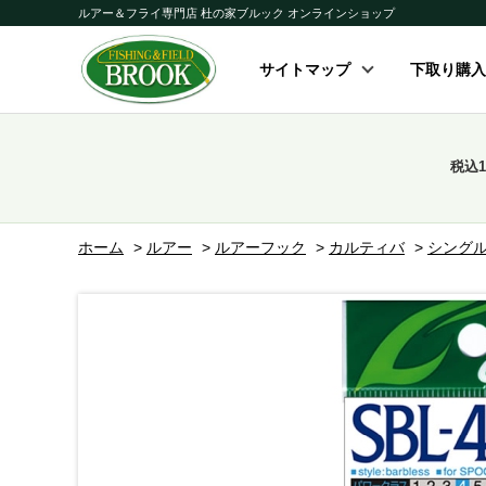
ルアー＆フライ専門店 杜の家ブルック オンラインショップ
サイトマップ
下取り購入
税込
ホーム
>
ルアー
>
ルアーフック
>
カルティバ
>
シング