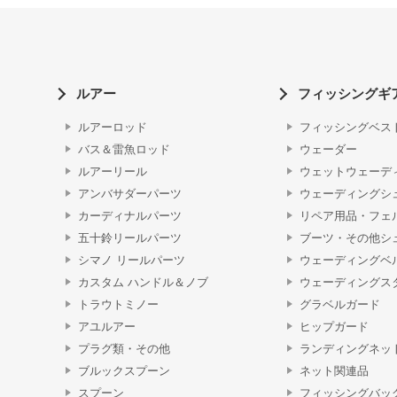
ルアー
フィッシングギ
ルアーロッド
フィッシングベス
バス＆雷魚ロッド
ウェーダー
ルアーリール
ウェットウェーデ
アンバサダーパーツ
ウェーディングシ
カーディナルパーツ
リペア用品・フェ
五十鈴リールパーツ
ブーツ・その他シ
シマノ リールパーツ
ウェーディングベ
カスタム ハンドル＆ノブ
ウェーディングス
トラウトミノー
グラベルガード
アユルアー
ヒップガード
プラグ類・その他
ランディングネッ
ブルックスプーン
ネット関連品
スプーン
フィッシングバッ