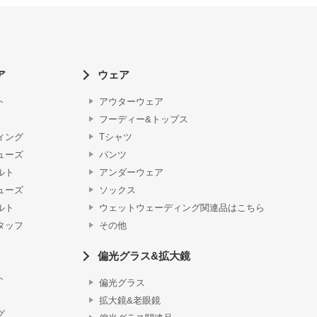
ア
ウェア
ト
アウターウェア
フーディー&トップス
ィング
Tシャツ
ューズ
パンツ
ルト
アンダーウェア
ューズ
ソックス
ルト
ウェットウェーディング関連品はこちら
タッフ
その他
偏光グラス&拡大鏡
ト
偏光グラス
拡大鏡&老眼鏡
グ