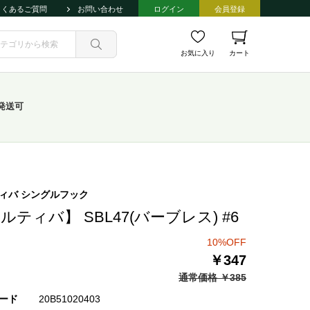
よくあるご質問
お問い合わせ
ログイン
会員登録
お気に入り
カート
発送可
ィバ シングルフック
ルティバ】 SBL47(バーブレス) #6
10%OFF
￥347
通常価格 ￥385
ード
20B51020403