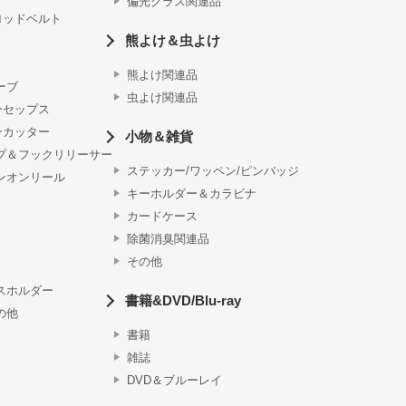
偏光グラス関連品
ロッドベルト
熊よけ＆虫よけ
熊よけ関連品
ーブ
虫よけ関連品
ーセップス
ンカッター
小物＆雑貨
プ＆フックリリーサー
ステッカー/ワッペン/ピンバッジ
ンオンリール
キーホルダー＆カラビナ
カードケース
除菌消臭関連品
その他
スホルダー
書籍&DVD/Blu-ray
の他
書籍
雑誌
DVD＆ブルーレイ