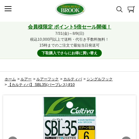
会員様限定 ポイント5倍セール開催！
7/31(金)～8/9(日)
税込10,000円以上で送料・代引き手数料無料！
15時までのご注文で最短当日発送可
下取購入でさらにお得に買い替え
ホーム
>
ルアー
>
ルアーフック
>
カルティバ
>
シングルフック
>
【カルティバ】 SBL35(バーブレス) #10