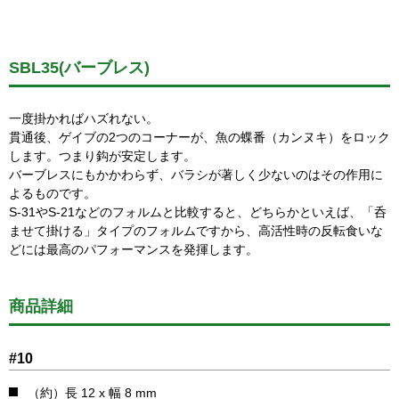
SBL35(バーブレス)
一度掛かればハズれない。
貫通後、ゲイブの2つのコーナーが、魚の蝶番（カンヌキ）をロック
します。つまり鈎が安定します。
バーブレスにもかかわらず、バラシが著しく少ないのはその作用に
よるものです。
S-31やS-21などのフォルムと比較すると、どちらかといえば、「呑
ませて掛ける」タイプのフォルムですから、高活性時の反転食いな
どには最高のパフォーマンスを発揮します。
商品詳細
#10
（約）長 12 x 幅 8 mm