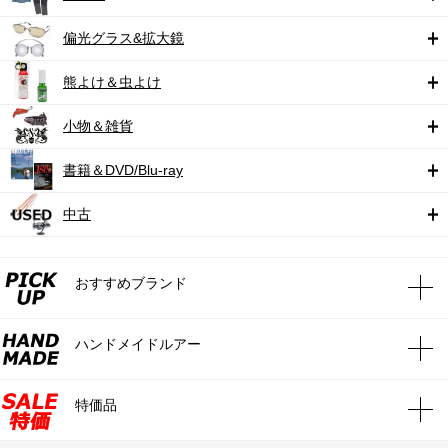
偏光グラス&拡大鏡
熊よけ＆虫よけ
小物＆雑貨
書籍＆DVD/Blu-ray
中古
おすすめブランド
ハンドメイドルアー
特価品