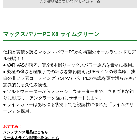
この商品について問い合わせる
マックスパワーPE X8 ライムグリーン
信頼と実績を誇るマックスパワーPEから待望のオールラウンドモデ
ル登場！！
● VARIVASが誇る、完全8本撚りマックスパワー原糸を素材に採用。
● 究極の強さと極限までの細さを兼ね備えたPEラインの最高峰。独
自の非フッ素コーティング（SP-V）が、PEの常識を覆す滑らかさと
驚異的な耐久性を実現。
● ソルトウォーターからフレッシュウォーターまで、さまざまな釣
りに対応し、アングラーを強力にサポートします。
● ラインカラーはあらゆる状況下でも視認性に優れた「ライムグリ
ーン」を採用。
おすすめ！
メンテナンス用品はこちら
リール＆ライン関連小物はこちら