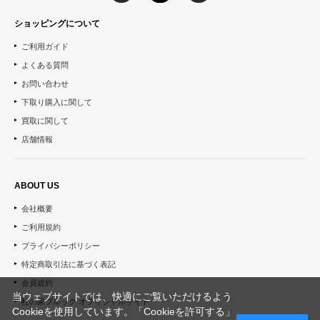
ショッピングについて
ご利用ガイド
よくある質問
お問い合わせ
下取り購入に関して
買取に関して
店舗情報
ABOUT US
会社概要
ご利用規約
プライバシーポリシー
特定商取引法に基づく表記
会員規約
当ウェブサイトでは、快適にご覧いただけるよう
杜の家ブルック オフィシャルサイト
Cookieを使用しています。「Cookieを許可する」