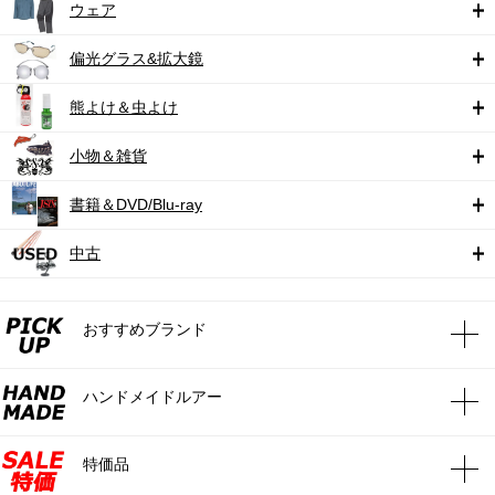
ウェア
偏光グラス&拡大鏡
熊よけ＆虫よけ
小物＆雑貨
書籍＆DVD/Blu-ray
中古
おすすめブランド
ハンドメイドルアー
特価品