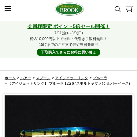
会員様限定 ポイント5倍セール開催！
7/31(金)～8/9(日)
税込10,000円以上で送料・代引き手数料無料！
15時までのご注文で最短当日発送可
下取購入でさらにお得に買い替え
ホーム
>
ルアー
>
スプーン
>
アイジェットリンク
>
プルーラ
>
【アイジェットリンク】 プルーラ 12g 67スモルトヤマメ(シルバーベース)