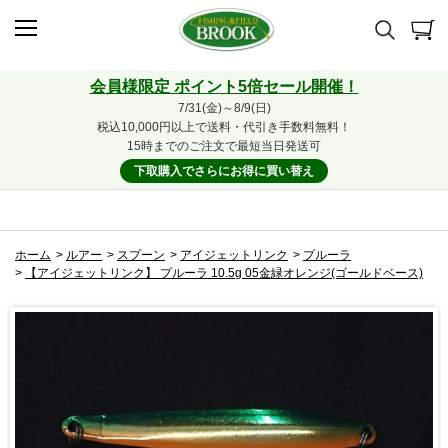
会員様限定 ポイント5倍セール開催！
7/31(金)～8/9(日)
税込10,000円以上で送料・代引き手数料無料！
15時までのご注文で最短当日発送可
下取購入でさらにお得に買い替え
ホーム
>
ルアー
>
スプーン
>
アイジェットリンク
>
プルーラ
>
【アイジェットリンク】 プルーラ 10.5g 05金緑オレンジ(ゴールドベース)