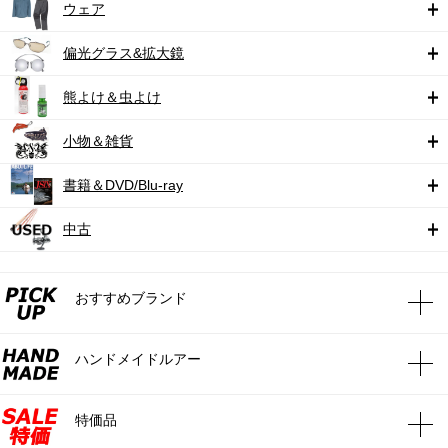
ウェア
偏光グラス&拡大鏡
熊よけ＆虫よけ
小物＆雑貨
書籍＆DVD/Blu-ray
中古
おすすめブランド
ハンドメイドルアー
特価品