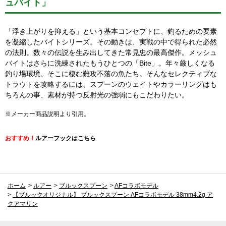
ュバイト」
「浮き上がりを抑える」という基本コンセプトに、釣るための要素
を凝縮したバイトシリーズ。その動きは、実戦の中で得られた必然
の法則。数々の伝説を生み出してきた常見忠の最高傑作。メッシュ
バイトはさらに洗練されたもうひとつの「Bite」。年々厳しくなる
釣り場環境、そこに棲む難攻不落の魚たち。そんなセレクティブな
トラウトを攻略するには、スプーンのウェイトやカラーリングはも
ちろんの事、素材が持つ反射光の強弱にもこだわりたい。
※メーカー商品説明より引用。
おすすめ！
ルアーフックはこちら
ホーム
>
ルアー
>
ブルックスプーン
>
AFコラボモデル
>
【ブルックオリジナル】 ブルックスプーン AFコラボモデル 38mm4.2g ア
クアマリン