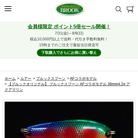
会員様限定 ポイント5倍セール開催！
7/31(金)～8/9(日)
税込10,000円以上で送料・代引き手数料無料！
15時までのご注文で最短当日発送可
下取購入でさらにお得に買い替え
ホーム
>
ルアー
>
ブルックスプーン
>
AFコラボモデル
>
【ブルックオリジナル】 ブルックスプーン AFコラボモデル 38mm4.2g ア
クアマリン