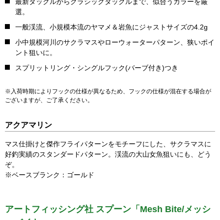
最新タックルからクラシックタックルまで、似合うカラーを厳
選。
一般渓流、小規模本流のヤマメ＆岩魚にジャストサイズの4.2g
小中規模河川のサクラマスやローウォーターパターン、狭いポイ
ント狙いに。
スプリットリング・シングルフック(バーブ付き)つき
※入荷時期によりフックの仕様が異なるため、フックの仕様が混在する場合が
ございますが、ご了承ください。
アクアマリン
マス仕掛けと傑作フライパターンをモチーフにした、サクラマスに
好釣実績のスタンダードパターン。渓流の大山女魚狙いにも、どう
ぞ。
※ベースブランク：ゴールド
アートフィッシング社 スプーン「Mesh Bite/メッシ