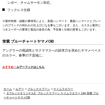
ンボー、チャムサーモン対応。
フックレス仕様
※製作時期・諸般の事情等により、表面ハンマード、裏面ハンマードとプレー
ンのブランクの何れかの仕上げになる事もございます。また、カスタム製作に
つきユーザーの要望と製品の改良の為、予告無く仕様の変更もございます。
蛍紫 ブルーチャートヤマメOB
アングラーの視認性とサクラマスへの訴求力を求めたヤマメベース
のカラー。春季の下流域に。
おすすめ！
ルアーフックはこちら
ホーム
>
ルアー
>
ブルックスプーン
>
ケイムラカラー
>
【ブルックオリジナル】 ブルックスプーン ケイムラカラー 18g 蛍紫 ブル
ーチャートヤマメOB