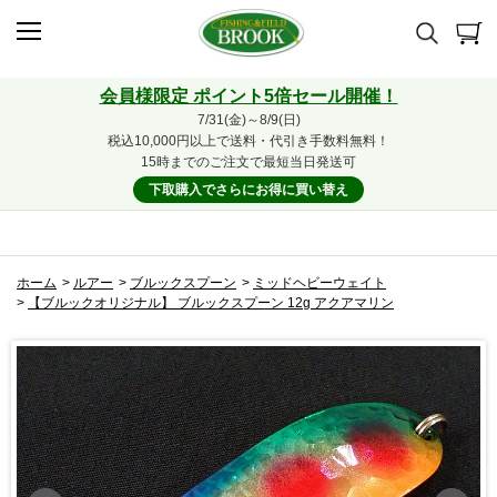
会員様限定 ポイント5倍セール開催！
7/31(金)～8/9(日)
税込10,000円以上で送料・代引き手数料無料！
15時までのご注文で最短当日発送可
下取購入でさらにお得に買い替え
ホーム
>
ルアー
>
ブルックスプーン
>
ミッドヘビーウェイト
>
【ブルックオリジナル】 ブルックスプーン 12g アクアマリン