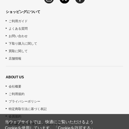
ショッピングについて
ご利用ガイド
よくある質問
お問い合わせ
下取り購入に関して
買取に関して
店舗情報
ABOUT US
会社概要
ご利用規約
プライバシーポリシー
特定商取引法に基づく表記
会員規約
当ウェブサイトでは、快適にご覧いただけるよう
杜の家ブルック オフィシャルサイト
Cookieを使用しています。「Cookieを許可する」