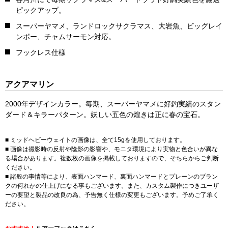
ピックアップ。
スーパーヤマメ、ランドロックサクラマス、大岩魚、ビッグレイ
ンボー、チャムサーモン対応。
フックレス仕様
アクアマリン
2000年デザインカラー。毎期、スーパーヤマメに好釣実績のスタン
ダード＆キラーパターン。妖しい五色の煌きは正に春の宝石。
■ ミッドヘビーウェイトの画像は、全て15gを使用しております。
■ 画像は撮影時の反射や陰影の影響や、モニタ環境により実物と色合いが異な
る場合があります。複数枚の画像を掲載しておりますので、そちらからご判断
ください。
■ 諸般の事情等により、表面ハンマード、裏面ハンマードとプレーンのブラン
クの何れかの仕上げになる事もございます。また、カスタム製作につきユーザ
ーの要望と製品の改良の為、予告無く仕様の変更もございます。予めご了承く
ださい。