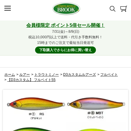
会員様限定 ポイント5倍セール開催！
7/31(金)～8/9(日)
税込10,000円以上で送料・代引き手数料無料！
15時までのご注文で最短当日発送可
下取購入でさらにお得に買い替え
ホーム
>
ルアー
>
トラウトミノー
>
D3カスタムルアーズ
>
フルベイト
>
【D3カスタム】 フルベイト55