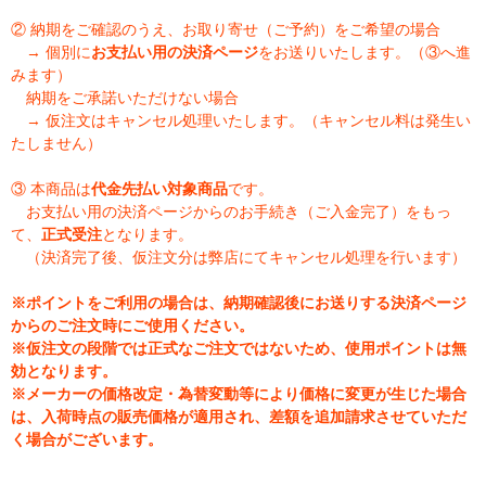
② 納期をご確認のうえ、お取り寄せ（ご予約）をご希望の場合
→ 個別に
お支払い用の決済ページ
をお送りいたします。（③へ進
みます）
納期をご承諾いただけない場合
→ 仮注文はキャンセル処理いたします。（キャンセル料は発生い
たしません）
③ 本商品は
代金先払い対象商品
です。
お支払い用の決済ページからのお手続き（ご入金完了）をもっ
て、
正式受注
となります。
（決済完了後、仮注文分は弊店にてキャンセル処理を行います）
※ポイントをご利用の場合は、納期確認後にお送りする決済ページ
からのご注文時にご使用ください。
※仮注文の段階では正式なご注文ではないため、使用ポイントは無
効となります。
※メーカーの価格改定・為替変動等により価格に変更が生じた場合
は、入荷時点の販売価格が適用され、差額を追加請求させていただ
く場合がございます。