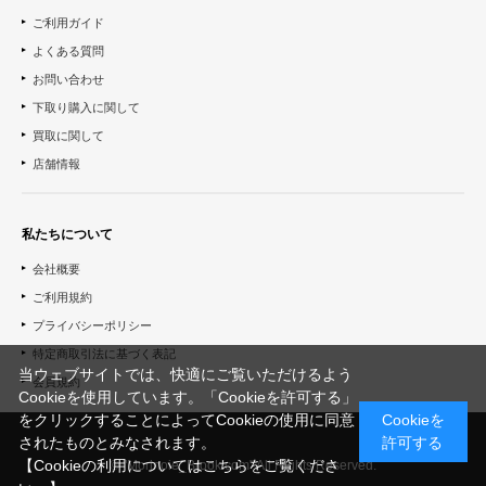
ご利用ガイド
よくある質問
お問い合わせ
下取り購入に関して
買取に関して
店舗情報
私たちについて
会社概要
ご利用規約
プライバシーポリシー
特定商取引法に基づく表記
当ウェブサイトでは、快適にご覧いただけるよう
会員規約
Cookieを使用しています。「Cookieを許可する」
をクリックすることによってCookieの使用に同意
Cookieを
されたものとみなされます。
許可する
【Cookieの利用についてはこちらをご覧くださ
© "Morinoie_Brook.com" All Rights Reserved.