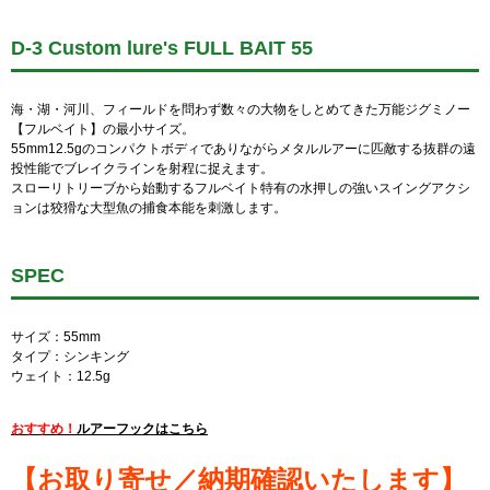
D-3 Custom lure's FULL BAIT 55
海・湖・河川、フィールドを問わず数々の大物をしとめてきた万能ジグミノー
【フルベイト】の最小サイズ。
55mm12.5gのコンパクトボディでありながらメタルルアーに匹敵する抜群の遠
投性能でブレイクラインを射程に捉えます。
スローリトリーブから始動するフルベイト特有の水押しの強いスイングアクシ
ョンは狡猾な大型魚の捕食本能を刺激します。
SPEC
サイズ：55mm
タイプ：シンキング
ウェイト：12.5g
おすすめ！
ルアーフックはこちら
【お取り寄せ／納期確認いたします】