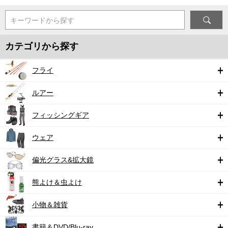
キーワードから探す
カテゴリから探す
フライ
ルアー
フィッシングギア
ウェア
偏光グラス&拡大鏡
熊よけ＆虫よけ
小物＆雑貨
書籍＆DVD/Blu-ray