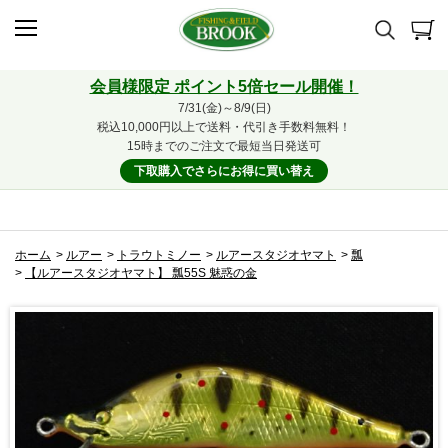
会員様限定 ポイント5倍セール開催！
7/31(金)～8/9(日)
税込10,000円以上で送料・代引き手数料無料！
15時までのご注文で最短当日発送可
下取購入でさらにお得に買い替え
ホーム
>
ルアー
>
トラウトミノー
>
ルアースタジオヤマト
>
瓢
>
【ルアースタジオヤマト】 瓢55S 魅惑の金