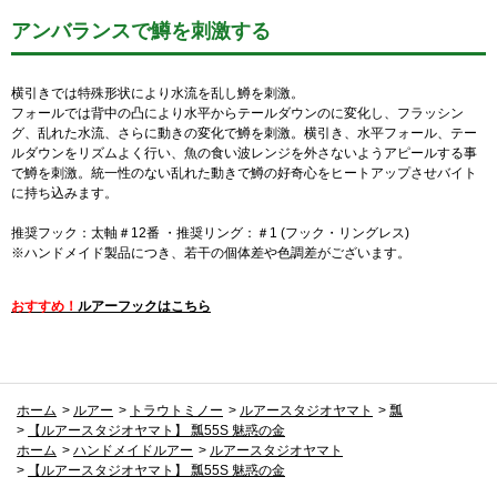
アンバランスで鱒を刺激する
横引きでは特殊形状により水流を乱し鱒を刺激。
フォールでは背中の凸により水平からテールダウンのに変化し、フラッシン
グ、乱れた水流、さらに動きの変化で鱒を刺激。横引き、水平フォール、テー
ルダウンをリズムよく行い、魚の食い波レンジを外さないようアピールする事
で鱒を刺激。統一性のない乱れた動きで鱒の好奇心をヒートアップさせバイト
に持ち込みます。
推奨フック：太軸＃12番 ・推奨リング：＃1 (フック・リングレス)
※ハンドメイド製品につき、若干の個体差や色調差がございます。
おすすめ！
ルアーフックはこちら
ホーム
>
ルアー
>
トラウトミノー
>
ルアースタジオヤマト
>
瓢
>
【ルアースタジオヤマト】 瓢55S 魅惑の金
ホーム
>
ハンドメイドルアー
>
ルアースタジオヤマト
>
【ルアースタジオヤマト】 瓢55S 魅惑の金