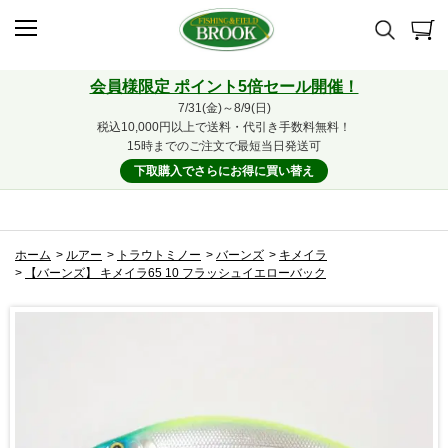
会員様限定 ポイント5倍セール開催！
7/31(金)～8/9(日)
税込10,000円以上で送料・代引き手数料無料！
15時までのご注文で最短当日発送可
下取購入でさらにお得に買い替え
ホーム
>
ルアー
>
トラウトミノー
>
バーンズ
>
キメイラ
>
【バーンズ】 キメイラ65 10 フラッシュイエローバック