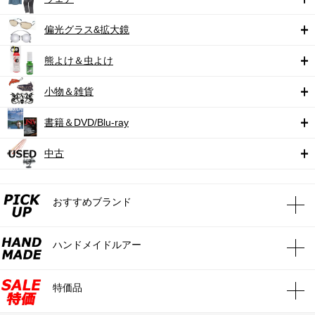
偏光グラス&拡大鏡
熊よけ＆虫よけ
小物＆雑貨
書籍＆DVD/Blu-ray
中古
おすすめブランド
ハンドメイドルアー
特価品