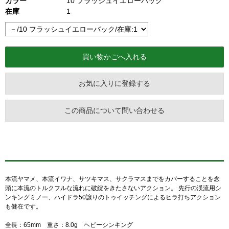
カラー
10 フラッシュイエローバック
在庫
1
お気に入りに登録する
この商品について問い合わせる
本流ヤマメ、本流イワナ、サツキマス、サクラマスまでをカバーすることを念
頭に本流のトルクフルな流れに破綻をきたさないアクション。 先行の渓流用シ
ンキングミノー、ハイドラ50譲りのトゥイッチングによるヒラ打ちアクション
も健在です。
全長：65mm 重さ：8.0g ヘビーシンキング